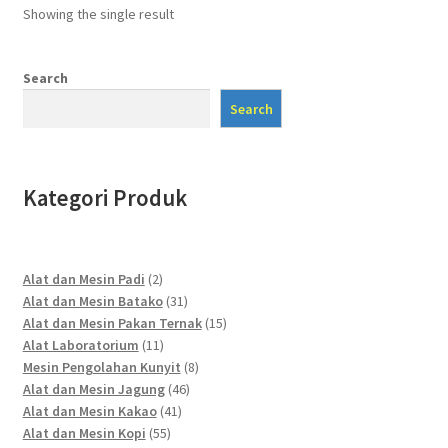
Showing the single result
Search
Search
Kategori Produk
2
Alat dan Mesin Padi
2
products
31
Alat dan Mesin Batako
31
products
15
Alat dan Mesin Pakan Ternak
15
11
products
Alat Laboratorium
11
products
8
Mesin Pengolahan Kunyit
8
46
products
Alat dan Mesin Jagung
46
41
products
Alat dan Mesin Kakao
41
55
products
Alat dan Mesin Kopi
55