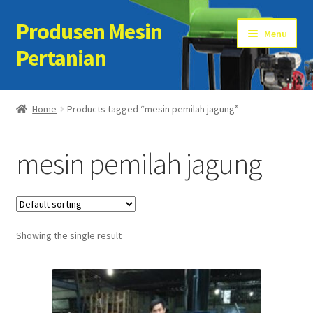
Produsen Mesin
Skip
Skip
Menu
to
to
Pertanian
navigation
content
Home
Home
Products tagged “mesin pemilah jagung”
Artikel
mesin pemilah jagung
Cart
Checkout
Showing the single result
Kontak Kami
My account
Sample Page