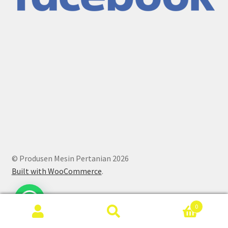
© Produsen Mesin Pertanian 2026
Built with WooCommerce
.
0
Search
Search