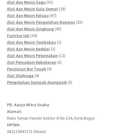
products
31
Alat dan Mesin Sagu
31
products
28
Alat dan Mesin Gula Semut
28
67
products
Alat dan Mesin Kelapa
67
products
25
Alat dan Mesin Pengolahan Kompos
25
45
products
Alat dan Mesin Singkong
45
34
products
Furnitur lab
34
products
2
Alat dan Mesin Tembakau
2
2
products
Alat dan Mesin Kedelai
2
products
12
Alat dan Mesin Peternakan
12
3
products
Alat Pemadam Kebakaran
3
9
products
Peralatan Bor Tanah
9
4
products
Alat Olahraga
4
products
5
Pengolahan Sampah Anorganik
5
products
PD. Karya Mitra Usaha
Alamat:
Ruko Taman Yasmin Sektor VI No 134, Kota Bogor
HP/WA:
082110947171 (Alven)