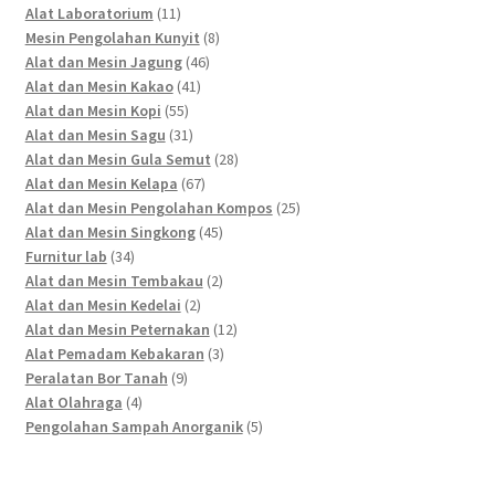
11
products
Alat Laboratorium
11
products
8
Mesin Pengolahan Kunyit
8
46
products
Alat dan Mesin Jagung
46
41
products
Alat dan Mesin Kakao
41
55
products
Alat dan Mesin Kopi
55
products
31
Alat dan Mesin Sagu
31
products
28
Alat dan Mesin Gula Semut
28
67
products
Alat dan Mesin Kelapa
67
products
25
Alat dan Mesin Pengolahan Kompos
25
45
products
Alat dan Mesin Singkong
45
34
products
Furnitur lab
34
products
2
Alat dan Mesin Tembakau
2
2
products
Alat dan Mesin Kedelai
2
products
12
Alat dan Mesin Peternakan
12
3
products
Alat Pemadam Kebakaran
3
9
products
Peralatan Bor Tanah
9
4
products
Alat Olahraga
4
products
5
Pengolahan Sampah Anorganik
5
products