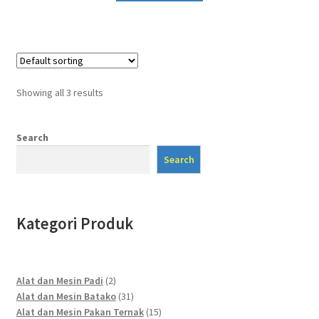
Showing all 3 results
Search
Search
Kategori Produk
2
Alat dan Mesin Padi
2
products
31
Alat dan Mesin Batako
31
products
15
Alat dan Mesin Pakan Ternak
15