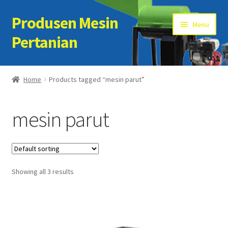
Produsen Mesin
Skip
Skip
Menu
to
to
Pertanian
navigation
content
Home
Home
Products tagged “mesin parut”
Artikel
mesin parut
Cart
Checkout
Showing all 3 results
Kontak Kami
My account
Sample Page