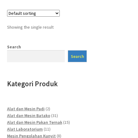
Showing the single result
Search
Search
Kategori Produk
2
Alat dan Mesin Padi
2
products
31
Alat dan Mesin Batako
31
products
15
Alat dan Mesin Pakan Ternak
15
11
products
Alat Laboratorium
11
products
8
Mesin Pengolahan Kunyit
8