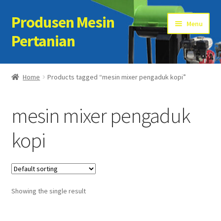
Produsen Mesin
Skip
Skip
Menu
to
to
Pertanian
navigation
content
Home
Home
Products tagged “mesin mixer pengaduk kopi”
Artikel
mesin mixer pengaduk
Cart
kopi
Checkout
Kontak Kami
Showing the single result
My account
Sample Page