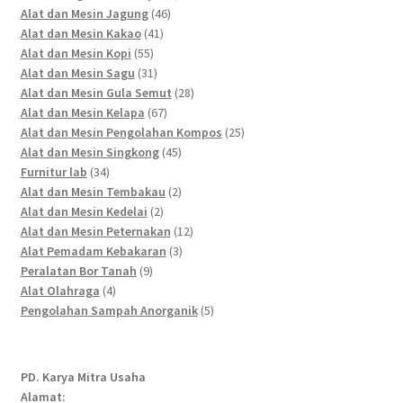
46
products
Alat dan Mesin Jagung
46
41
products
Alat dan Mesin Kakao
41
55
products
Alat dan Mesin Kopi
55
products
31
Alat dan Mesin Sagu
31
products
28
Alat dan Mesin Gula Semut
28
67
products
Alat dan Mesin Kelapa
67
products
25
Alat dan Mesin Pengolahan Kompos
25
45
products
Alat dan Mesin Singkong
45
34
products
Furnitur lab
34
products
2
Alat dan Mesin Tembakau
2
2
products
Alat dan Mesin Kedelai
2
products
12
Alat dan Mesin Peternakan
12
3
products
Alat Pemadam Kebakaran
3
9
products
Peralatan Bor Tanah
9
4
products
Alat Olahraga
4
products
5
Pengolahan Sampah Anorganik
5
products
PD. Karya Mitra Usaha
Alamat: