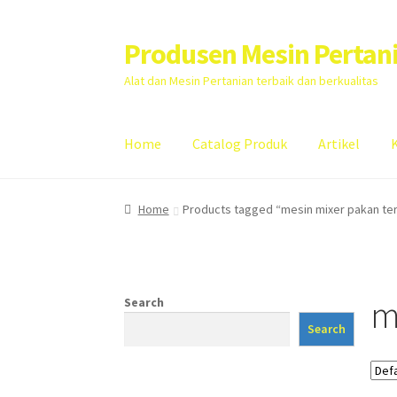
Produsen Mesin Pertan
Skip
Skip
to
to
Alat dan Mesin Pertanian terbaik dan berkualitas
navigation
content
Home
Catalog Produk
Artikel
Home
Artikel
Cart
Checkout
Kontak Kami
My
Home
Products tagged “mesin mixer pakan te
m
Search
Search