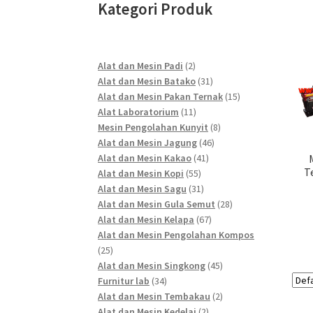
Kategori Produk
2
Alat dan Mesin Padi
2
products
31
Alat dan Mesin Batako
31
products
15
Alat dan Mesin Pakan Ternak
15
11
products
Alat Laboratorium
11
products
8
Mesin Pengolahan Kunyit
8
46
products
Alat dan Mesin Jagung
46
41
products
Alat dan Mesin Kakao
41
T
55
products
Alat dan Mesin Kopi
55
products
31
Alat dan Mesin Sagu
31
products
28
Alat dan Mesin Gula Semut
28
67
products
Alat dan Mesin Kelapa
67
products
Alat dan Mesin Pengolahan Kompos
25
25
products
45
Alat dan Mesin Singkong
45
34
products
Furnitur lab
34
products
2
Alat dan Mesin Tembakau
2
2
products
Alat dan Mesin Kedelai
2