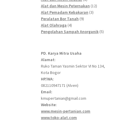
products
12
Alat dan Mesin Peternakan
12
3
products
Alat Pemadam Kebakaran
3
9
products
Peralatan Bor Tanah
9
4
products
Alat Olahraga
4
products
5
Pengolahan Sampah Anorganik
5
products
PD. Karya Mitra Usaha
Alamat:
Ruko Taman Yasmin Sektor VI No 134,
Kota Bogor
HP/WA:
082110947171 (Alven)
Email:
kmupertanian@gmail.com
Website:
www.mesin-pertanian.com
www.toko-alat.com