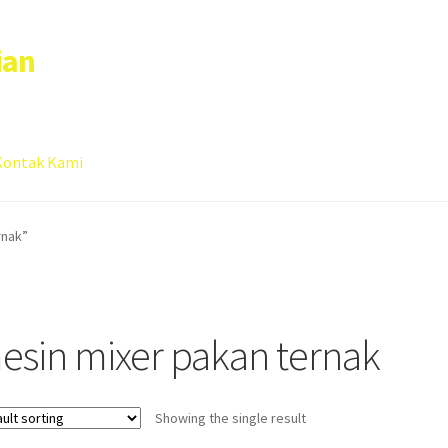
ian
Kontak Kami
 account
Sample Page
rnak”
esin mixer pakan ternak
Showing the single result