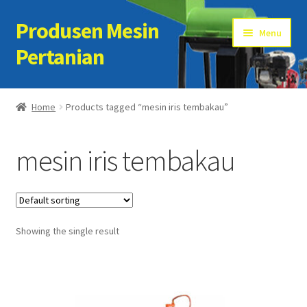
Produsen Mesin
Skip
Skip
Menu
to
to
Pertanian
navigation
content
Home
Home
Products tagged “mesin iris tembakau”
Artikel
mesin iris tembakau
Cart
Checkout
Showing the single result
Kontak Kami
My account
Sample Page