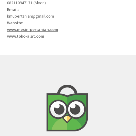
082110947171 (Alven)
Email:
kmupertanian@gmail.com
Website:
www.mesin-pertanian.com
www.toko-alat.com