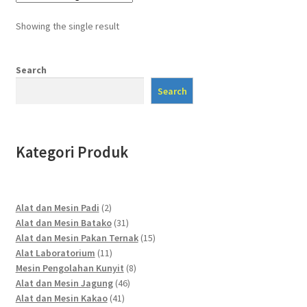
Showing the single result
Search
Search
Kategori Produk
2
Alat dan Mesin Padi
2
products
31
Alat dan Mesin Batako
31
products
15
Alat dan Mesin Pakan Ternak
15
11
products
Alat Laboratorium
11
products
8
Mesin Pengolahan Kunyit
8
46
products
Alat dan Mesin Jagung
46
41
products
Alat dan Mesin Kakao
41