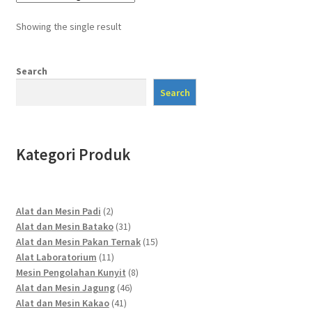
Showing the single result
Search
Search
Kategori Produk
2
Alat dan Mesin Padi
2
products
31
Alat dan Mesin Batako
31
products
15
Alat dan Mesin Pakan Ternak
15
11
products
Alat Laboratorium
11
products
8
Mesin Pengolahan Kunyit
8
46
products
Alat dan Mesin Jagung
46
41
products
Alat dan Mesin Kakao
41