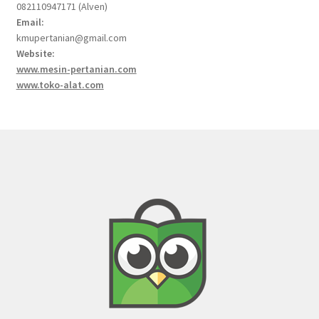
082110947171 (Alven)
Email:
kmupertanian@gmail.com
Website:
www.mesin-pertanian.com
www.toko-alat.com