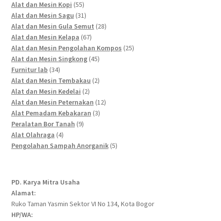
55
products
Alat dan Mesin Kopi
55
products
31
Alat dan Mesin Sagu
31
products
28
Alat dan Mesin Gula Semut
28
67
products
Alat dan Mesin Kelapa
67
products
25
Alat dan Mesin Pengolahan Kompos
25
45
products
Alat dan Mesin Singkong
45
34
products
Furnitur lab
34
products
2
Alat dan Mesin Tembakau
2
2
products
Alat dan Mesin Kedelai
2
products
12
Alat dan Mesin Peternakan
12
3
products
Alat Pemadam Kebakaran
3
9
products
Peralatan Bor Tanah
9
4
products
Alat Olahraga
4
products
5
Pengolahan Sampah Anorganik
5
products
PD. Karya Mitra Usaha
Alamat:
Ruko Taman Yasmin Sektor VI No 134, Kota Bogor
HP/WA: