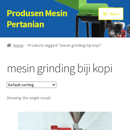
Produsen Mesin
Skip
Skip
Menu
to
to
Pertanian
navigation
content
Home
Home
Products tagged “mesin grinding biji kopi”
Artikel
mesin grinding biji kopi
Cart
Checkout
Showing the single result
Kontak Kami
My account
Sample Page