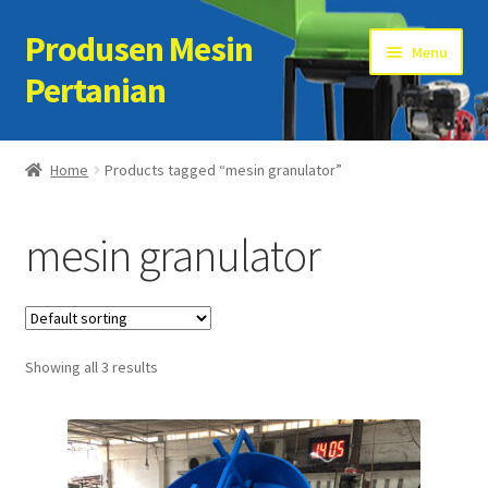
Produsen Mesin
Skip
Skip
Menu
to
to
Pertanian
navigation
content
Home
Home
Products tagged “mesin granulator”
Artikel
mesin granulator
Cart
Checkout
Showing all 3 results
Kontak Kami
My account
Sample Page