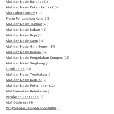
products
31
Alat dan Mesin Batako
31
products
15
Alat dan Mesin Pakan Ternak
15
11
products
Alat Laboratorium
11
products
8
Mesin Pengolahan Kunyit
8
46
products
Alat dan Mesin Jagung
46
41
products
Alat dan Mesin Kakao
41
55
products
Alat dan Mesin Kopi
55
products
31
Alat dan Mesin Sagu
31
products
28
Alat dan Mesin Gula Semut
28
67
products
Alat dan Mesin Kelapa
67
products
25
Alat dan Mesin Pengolahan Kompos
25
45
products
Alat dan Mesin Singkong
45
34
products
Furnitur lab
34
products
2
Alat dan Mesin Tembakau
2
2
products
Alat dan Mesin Kedelai
2
products
12
Alat dan Mesin Peternakan
12
3
products
Alat Pemadam Kebakaran
3
9
products
Peralatan Bor Tanah
9
4
products
Alat Olahraga
4
products
5
Pengolahan Sampah Anorganik
5
products