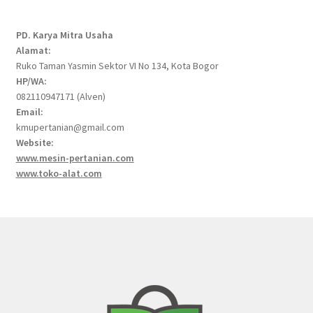
PD. Karya Mitra Usaha
Alamat:
Ruko Taman Yasmin Sektor VI No 134, Kota Bogor
HP/WA:
082110947171 (Alven)
Email:
kmupertanian@gmail.com
Website:
www.mesin-pertanian.com
www.toko-alat.com