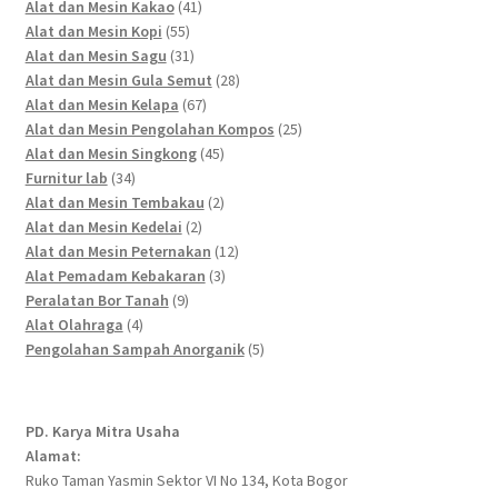
41
products
Alat dan Mesin Kakao
41
55
products
Alat dan Mesin Kopi
55
products
31
Alat dan Mesin Sagu
31
products
28
Alat dan Mesin Gula Semut
28
67
products
Alat dan Mesin Kelapa
67
products
25
Alat dan Mesin Pengolahan Kompos
25
45
products
Alat dan Mesin Singkong
45
34
products
Furnitur lab
34
products
2
Alat dan Mesin Tembakau
2
2
products
Alat dan Mesin Kedelai
2
products
12
Alat dan Mesin Peternakan
12
3
products
Alat Pemadam Kebakaran
3
9
products
Peralatan Bor Tanah
9
4
products
Alat Olahraga
4
products
5
Pengolahan Sampah Anorganik
5
products
PD. Karya Mitra Usaha
Alamat:
Ruko Taman Yasmin Sektor VI No 134, Kota Bogor