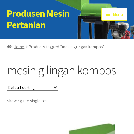
Produsen Mesin
Skip
Skip
Menu
to
to
Pertanian
navigation
content
Home
Home
Products tagged “mesin gilingan kompos”
Artikel
mesin gilingan kompos
Cart
Checkout
Showing the single result
Kontak Kami
My account
Sample Page