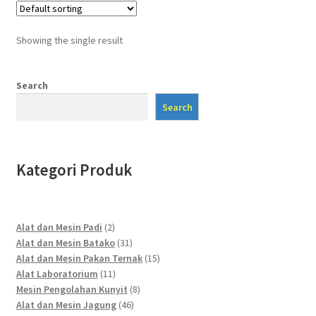
Showing the single result
Search
Search
Kategori Produk
2
Alat dan Mesin Padi
2
products
31
Alat dan Mesin Batako
31
products
15
Alat dan Mesin Pakan Ternak
15
11
products
Alat Laboratorium
11
products
8
Mesin Pengolahan Kunyit
8
46
products
Alat dan Mesin Jagung
46