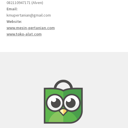
082110947171 (Alven)
Email:
kmupertanian@gmail.com
Website:
www.mesin-pertanian.com
www.toko-alat.com