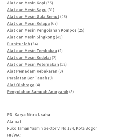
55
products
Alat dan Mesin Kopi
55
products
31
Alat dan Mesin Sagu
31
products
28
Alat dan Mesin Gula Semut
28
67
products
Alat dan Mesin Kelapa
67
products
25
Alat dan Mesin Pengolahan Kompos
25
45
products
Alat dan Mesin Singkong
45
34
products
Furnitur lab
34
products
2
Alat dan Mesin Tembakau
2
2
products
Alat dan Mesin Kedelai
2
products
12
Alat dan Mesin Peternakan
12
3
products
Alat Pemadam Kebakaran
3
9
products
Peralatan Bor Tanah
9
4
products
Alat Olahraga
4
products
5
Pengolahan Sampah Anorganik
5
products
PD. Karya Mitra Usaha
Alamat:
Ruko Taman Yasmin Sektor VI No 134, Kota Bogor
HP/WA: