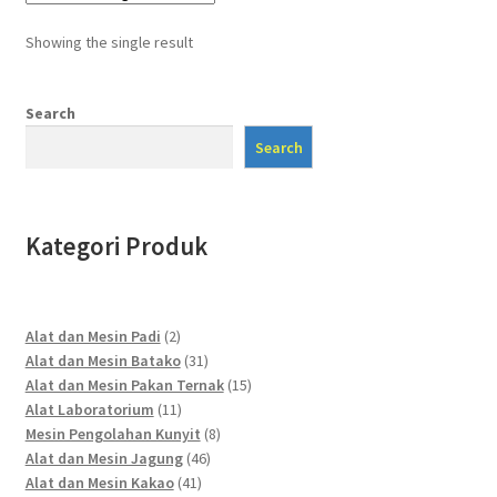
Showing the single result
Search
Search
Kategori Produk
2
Alat dan Mesin Padi
2
products
31
Alat dan Mesin Batako
31
products
15
Alat dan Mesin Pakan Ternak
15
11
products
Alat Laboratorium
11
products
8
Mesin Pengolahan Kunyit
8
46
products
Alat dan Mesin Jagung
46
41
products
Alat dan Mesin Kakao
41