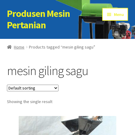
Produsen Mesin
Skip
Skip
Menu
to
to
Pertanian
navigation
content
Home
Home
Products tagged “mesin giling sagu”
Artikel
mesin giling sagu
Cart
Checkout
Showing the single result
Kontak Kami
My account
Sample Page