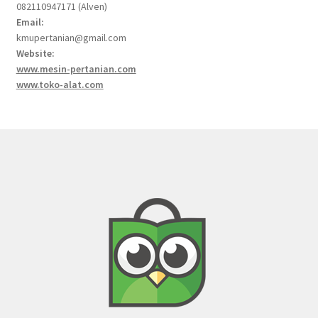
082110947171 (Alven)
Email:
kmupertanian@gmail.com
Website:
www.mesin-pertanian.com
www.toko-alat.com