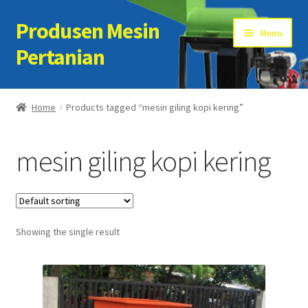
Produsen Mesin
Skip
Skip
Menu
to
to
Pertanian
navigation
content
Home
Home
Products tagged “mesin giling kopi kering”
Artikel
mesin giling kopi kering
Cart
Checkout
Showing the single result
Kontak Kami
My account
Sample Page