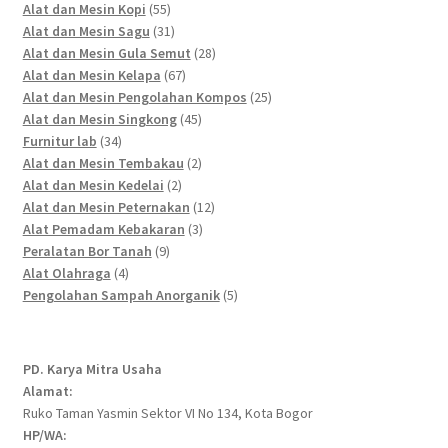
55
products
Alat dan Mesin Kopi
55
products
31
Alat dan Mesin Sagu
31
products
28
Alat dan Mesin Gula Semut
28
67
products
Alat dan Mesin Kelapa
67
products
25
Alat dan Mesin Pengolahan Kompos
25
45
products
Alat dan Mesin Singkong
45
34
products
Furnitur lab
34
products
2
Alat dan Mesin Tembakau
2
2
products
Alat dan Mesin Kedelai
2
products
12
Alat dan Mesin Peternakan
12
3
products
Alat Pemadam Kebakaran
3
9
products
Peralatan Bor Tanah
9
4
products
Alat Olahraga
4
products
5
Pengolahan Sampah Anorganik
5
products
PD. Karya Mitra Usaha
Alamat:
Ruko Taman Yasmin Sektor VI No 134, Kota Bogor
HP/WA: