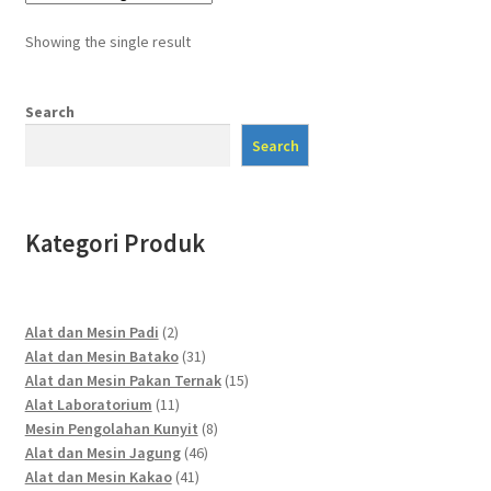
Showing the single result
Search
Search
Kategori Produk
2
Alat dan Mesin Padi
2
products
31
Alat dan Mesin Batako
31
products
15
Alat dan Mesin Pakan Ternak
15
11
products
Alat Laboratorium
11
products
8
Mesin Pengolahan Kunyit
8
46
products
Alat dan Mesin Jagung
46
41
products
Alat dan Mesin Kakao
41