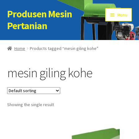
Produsen Mesin
Skip
Skip
Menu
to
to
Pertanian
navigation
content
Home
Home
Products tagged “mesin giling kohe”
Artikel
mesin giling kohe
Cart
Checkout
Showing the single result
Kontak Kami
My account
Sample Page