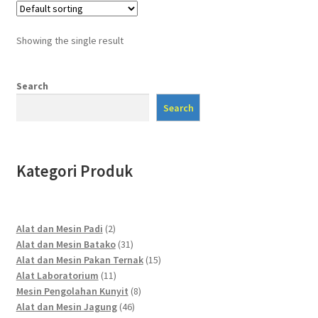
Showing the single result
Search
Search
Kategori Produk
2
Alat dan Mesin Padi
2
products
31
Alat dan Mesin Batako
31
products
15
Alat dan Mesin Pakan Ternak
15
11
products
Alat Laboratorium
11
products
8
Mesin Pengolahan Kunyit
8
46
products
Alat dan Mesin Jagung
46