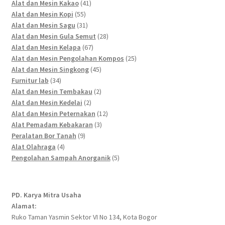
41
products
Alat dan Mesin Kakao
41
55
products
Alat dan Mesin Kopi
55
products
31
Alat dan Mesin Sagu
31
products
28
Alat dan Mesin Gula Semut
28
67
products
Alat dan Mesin Kelapa
67
products
25
Alat dan Mesin Pengolahan Kompos
25
45
products
Alat dan Mesin Singkong
45
34
products
Furnitur lab
34
products
2
Alat dan Mesin Tembakau
2
2
products
Alat dan Mesin Kedelai
2
products
12
Alat dan Mesin Peternakan
12
3
products
Alat Pemadam Kebakaran
3
9
products
Peralatan Bor Tanah
9
4
products
Alat Olahraga
4
products
5
Pengolahan Sampah Anorganik
5
products
PD. Karya Mitra Usaha
Alamat:
Ruko Taman Yasmin Sektor VI No 134, Kota Bogor