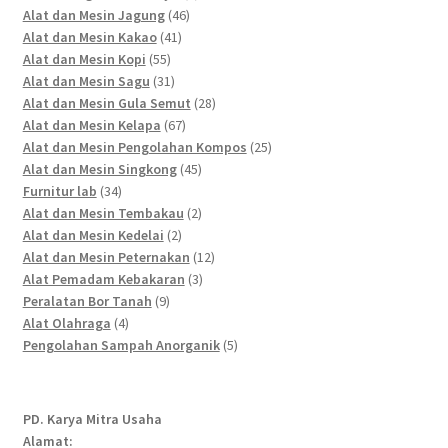
46
products
Alat dan Mesin Jagung
46
41
products
Alat dan Mesin Kakao
41
55
products
Alat dan Mesin Kopi
55
products
31
Alat dan Mesin Sagu
31
products
28
Alat dan Mesin Gula Semut
28
67
products
Alat dan Mesin Kelapa
67
products
25
Alat dan Mesin Pengolahan Kompos
25
45
products
Alat dan Mesin Singkong
45
34
products
Furnitur lab
34
products
2
Alat dan Mesin Tembakau
2
2
products
Alat dan Mesin Kedelai
2
products
12
Alat dan Mesin Peternakan
12
3
products
Alat Pemadam Kebakaran
3
9
products
Peralatan Bor Tanah
9
4
products
Alat Olahraga
4
products
5
Pengolahan Sampah Anorganik
5
products
PD. Karya Mitra Usaha
Alamat: