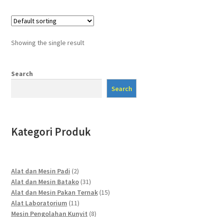
Showing the single result
Search
Search
Kategori Produk
2
Alat dan Mesin Padi
2
products
31
Alat dan Mesin Batako
31
products
15
Alat dan Mesin Pakan Ternak
15
11
products
Alat Laboratorium
11
products
8
Mesin Pengolahan Kunyit
8