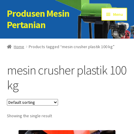
Produsen Mesin
Skip
Skip
Menu
to
to
Pertanian
navigation
content
Home
Home
Products tagged “mesin crusher plastik 100 kg”
Artikel
mesin crusher plastik 100
Cart
kg
Checkout
Kontak Kami
Showing the single result
My account
Sample Page