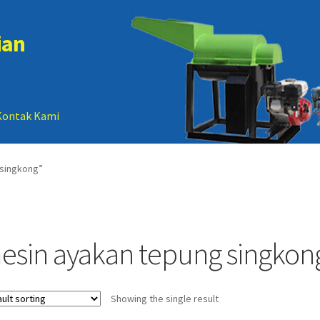
ian
Kontak Kami
 account
Sample Page
 singkong”
esin ayakan tepung singkon
Showing the single result