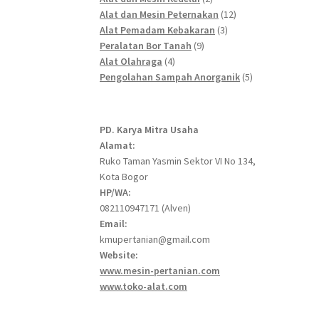
products
12
Alat dan Mesin Peternakan
12
3
products
Alat Pemadam Kebakaran
3
9
products
Peralatan Bor Tanah
9
4
products
Alat Olahraga
4
products
5
Pengolahan Sampah Anorganik
5
products
PD. Karya Mitra Usaha
Alamat:
Ruko Taman Yasmin Sektor VI No 134,
Kota Bogor
HP/WA:
082110947171 (Alven)
Email:
kmupertanian@gmail.com
Website:
www.mesin-pertanian.com
www.toko-alat.com