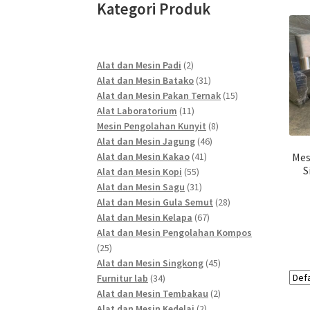
Kategori Produk
2
Alat dan Mesin Padi
2
products
31
Alat dan Mesin Batako
31
products
15
Alat dan Mesin Pakan Ternak
15
11
products
Alat Laboratorium
11
products
8
Mesin Pengolahan Kunyit
8
46
products
Alat dan Mesin Jagung
46
41
products
Alat dan Mesin Kakao
41
Mes
S
55
products
Alat dan Mesin Kopi
55
products
31
Alat dan Mesin Sagu
31
products
28
Alat dan Mesin Gula Semut
28
67
products
Alat dan Mesin Kelapa
67
products
Alat dan Mesin Pengolahan Kompos
25
25
products
45
Alat dan Mesin Singkong
45
34
products
Furnitur lab
34
products
2
Alat dan Mesin Tembakau
2
2
products
Alat dan Mesin Kedelai
2