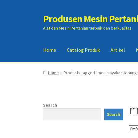
Produsen Mesin Pertan
Skip
Skip
to
to
Alat dan Mesin Pertanian terbaik dan berkualitas
navigation
content
Home
Catalog Produk
Artikel
Home
Artikel
Cart
Checkout
Kontak Kami
My
Home
Products tagged “mesin ayakan tepung
m
Search
Search