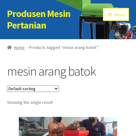
Produsen Mesin
Skip
Skip
Menu
to
to
Pertanian
navigation
content
Home
Home
Products tagged “mesin arang batok”
Artikel
mesin arang batok
Cart
Checkout
Showing the single result
Kontak Kami
My account
Sample Page