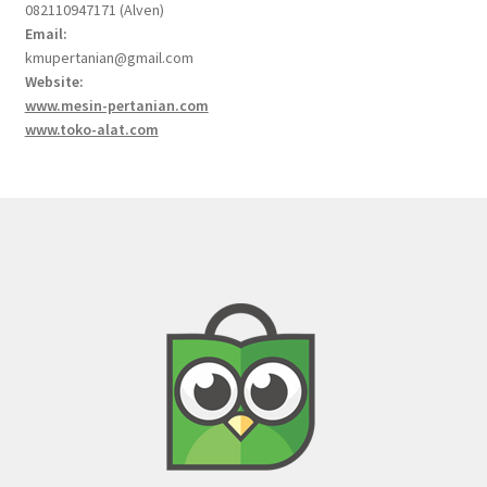
082110947171 (Alven)
Email:
kmupertanian@gmail.com
Website:
www.mesin-pertanian.com
www.toko-alat.com