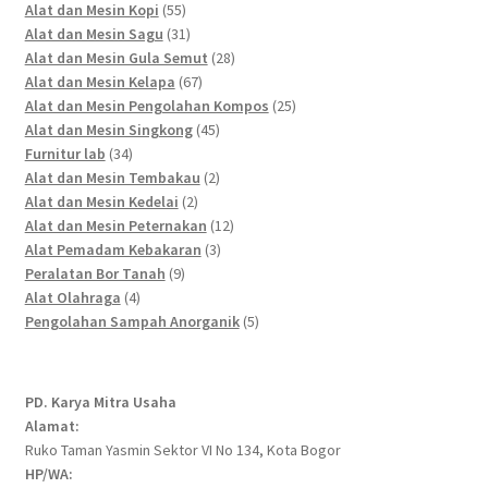
55
products
Alat dan Mesin Kopi
55
products
31
Alat dan Mesin Sagu
31
products
28
Alat dan Mesin Gula Semut
28
67
products
Alat dan Mesin Kelapa
67
products
25
Alat dan Mesin Pengolahan Kompos
25
45
products
Alat dan Mesin Singkong
45
34
products
Furnitur lab
34
products
2
Alat dan Mesin Tembakau
2
2
products
Alat dan Mesin Kedelai
2
products
12
Alat dan Mesin Peternakan
12
3
products
Alat Pemadam Kebakaran
3
9
products
Peralatan Bor Tanah
9
4
products
Alat Olahraga
4
products
5
Pengolahan Sampah Anorganik
5
products
PD. Karya Mitra Usaha
Alamat:
Ruko Taman Yasmin Sektor VI No 134, Kota Bogor
HP/WA: