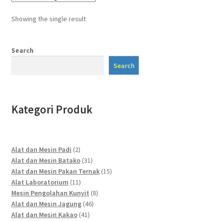
Showing the single result
Search
Search
Kategori Produk
2
Alat dan Mesin Padi
2
products
31
Alat dan Mesin Batako
31
products
15
Alat dan Mesin Pakan Ternak
15
11
products
Alat Laboratorium
11
products
8
Mesin Pengolahan Kunyit
8
46
products
Alat dan Mesin Jagung
46
41
products
Alat dan Mesin Kakao
41