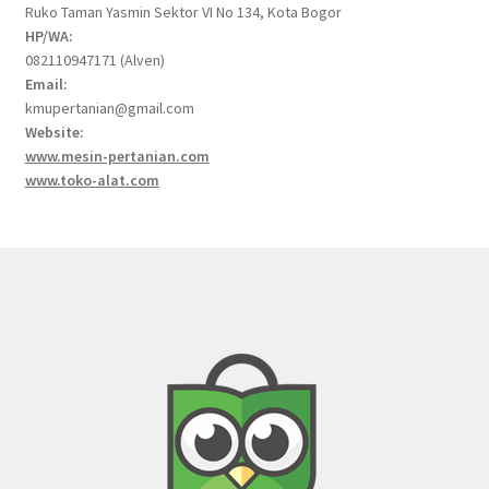
Ruko Taman Yasmin Sektor VI No 134, Kota Bogor
HP/WA:
082110947171 (Alven)
Email:
kmupertanian@gmail.com
Website:
www.mesin-pertanian.com
www.toko-alat.com