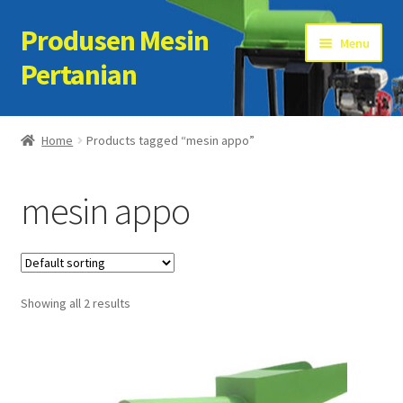
Produsen Mesin
Skip
Skip
Menu
to
to
Pertanian
navigation
content
Home
Home
Products tagged “mesin appo”
Artikel
mesin appo
Cart
Checkout
Showing all 2 results
Kontak Kami
My account
Sample Page