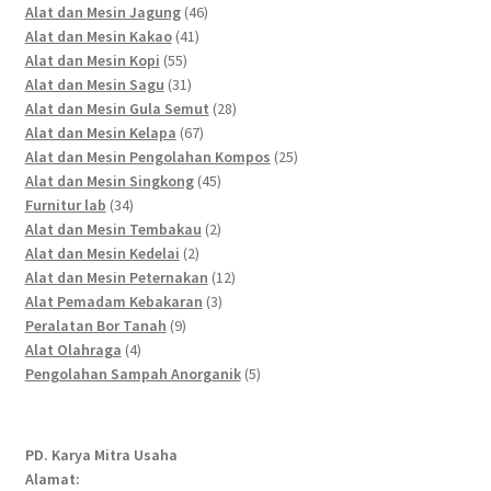
46
products
Alat dan Mesin Jagung
46
41
products
Alat dan Mesin Kakao
41
55
products
Alat dan Mesin Kopi
55
products
31
Alat dan Mesin Sagu
31
products
28
Alat dan Mesin Gula Semut
28
67
products
Alat dan Mesin Kelapa
67
products
25
Alat dan Mesin Pengolahan Kompos
25
45
products
Alat dan Mesin Singkong
45
34
products
Furnitur lab
34
products
2
Alat dan Mesin Tembakau
2
2
products
Alat dan Mesin Kedelai
2
products
12
Alat dan Mesin Peternakan
12
3
products
Alat Pemadam Kebakaran
3
9
products
Peralatan Bor Tanah
9
4
products
Alat Olahraga
4
products
5
Pengolahan Sampah Anorganik
5
products
PD. Karya Mitra Usaha
Alamat: