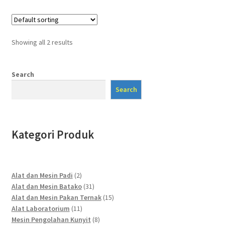
Showing all 2 results
Search
Search
Kategori Produk
2
Alat dan Mesin Padi
2
products
31
Alat dan Mesin Batako
31
products
15
Alat dan Mesin Pakan Ternak
15
11
products
Alat Laboratorium
11
products
8
Mesin Pengolahan Kunyit
8