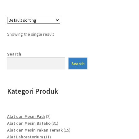
Showing the single result
Search
Search
Kategori Produk
2
Alat dan Mesin Padi
2
products
31
Alat dan Mesin Batako
31
products
15
Alat dan Mesin Pakan Ternak
15
11
products
Alat Laboratorium
11