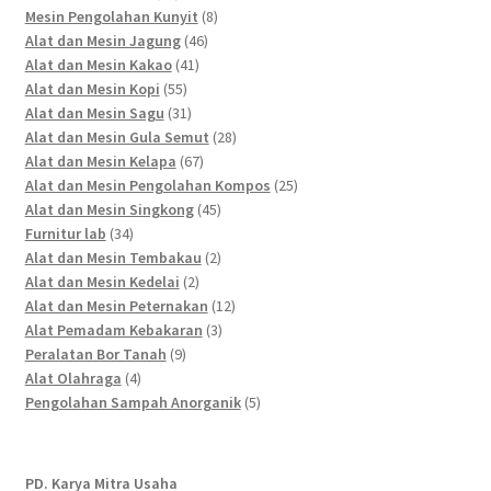
products
8
Mesin Pengolahan Kunyit
8
46
products
Alat dan Mesin Jagung
46
41
products
Alat dan Mesin Kakao
41
55
products
Alat dan Mesin Kopi
55
products
31
Alat dan Mesin Sagu
31
products
28
Alat dan Mesin Gula Semut
28
67
products
Alat dan Mesin Kelapa
67
products
25
Alat dan Mesin Pengolahan Kompos
25
45
products
Alat dan Mesin Singkong
45
34
products
Furnitur lab
34
products
2
Alat dan Mesin Tembakau
2
2
products
Alat dan Mesin Kedelai
2
products
12
Alat dan Mesin Peternakan
12
3
products
Alat Pemadam Kebakaran
3
9
products
Peralatan Bor Tanah
9
4
products
Alat Olahraga
4
products
5
Pengolahan Sampah Anorganik
5
products
PD. Karya Mitra Usaha