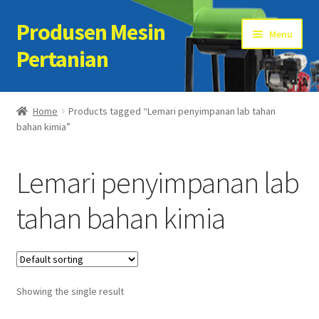
Produsen Mesin
Skip
Skip
Menu
to
to
Pertanian
navigation
content
Home
Home
Products tagged “Lemari penyimpanan lab tahan
bahan kimia”
Artikel
Cart
Lemari penyimpanan lab
Checkout
tahan bahan kimia
Kontak Kami
My account
Showing the single result
Sample Page