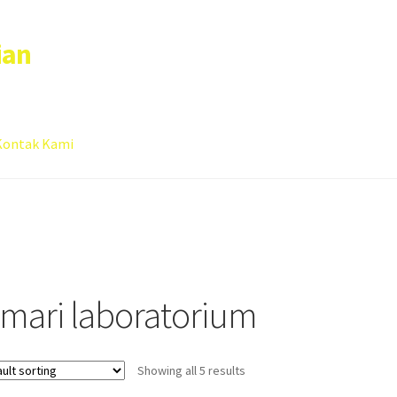
ian
Kontak Kami
 account
Sample Page
emari laboratorium
Showing all 5 results