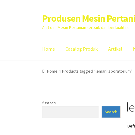
Produsen Mesin Pertan
Skip
Skip
to
to
Alat dan Mesin Pertanian terbaik dan berkualitas
navigation
content
Home
Catalog Produk
Artikel
Home
Artikel
Cart
Checkout
Kontak Kami
My
Home
Products tagged “lemari laboratorium”
l
Search
Search