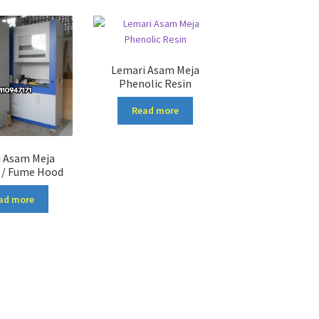
Lemari Asam Meja
Phenolic Resin
Read more
 Asam Meja
 / Fume Hood
ad more