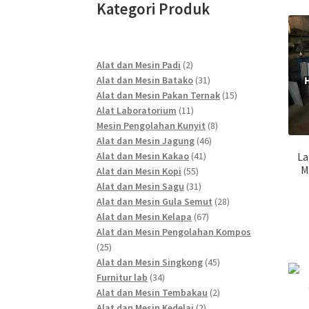
Kategori Produk
2
Alat dan Mesin Padi
2
products
31
Alat dan Mesin Batako
31
products
15
Alat dan Mesin Pakan Ternak
15
11
products
Alat Laboratorium
11
products
8
Mesin Pengolahan Kunyit
8
46
products
Alat dan Mesin Jagung
46
41
products
Alat dan Mesin Kakao
41
La
M
55
products
Alat dan Mesin Kopi
55
products
31
Alat dan Mesin Sagu
31
products
28
Alat dan Mesin Gula Semut
28
67
products
Alat dan Mesin Kelapa
67
products
Alat dan Mesin Pengolahan Kompos
25
25
products
45
Alat dan Mesin Singkong
45
34
products
Furnitur lab
34
products
2
Alat dan Mesin Tembakau
2
2
products
Alat dan Mesin Kedelai
2