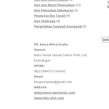
products
12
Alat dan Mesin Peternakan
12
S
3
products
Alat Pemadam Kebakaran
3
9
products
Peralatan Bor Tanah
9
4
products
Alat Olahraga
4
products
5
Pengolahan Sampah Anorganik
5
products
PD. Karya Mitra Usaha
Alamat:
Ruko Taman Yasmin Sektor VI No 134,
Kota Bogor
HP/WA:
082110947171 (Alven)
Email:
kmupertanian@gmail.com
Website:
www.mesin-pertanian.com
www.toko-alat.com