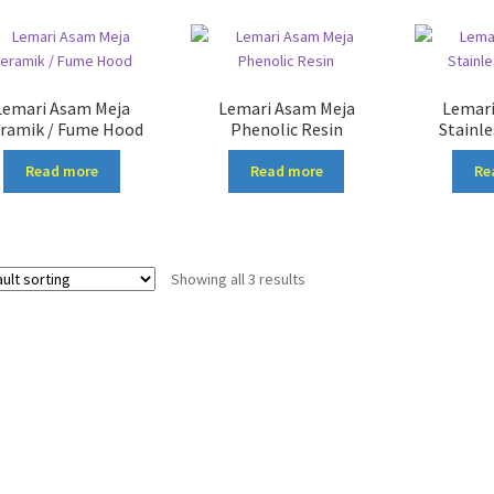
Lemari Asam Meja
Lemari Asam Meja
Lemari
ramik / Fume Hood
Phenolic Resin
Stainle
Read more
Read more
Re
Showing all 3 results