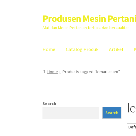
Produsen Mesin Pertan
Skip
Skip
to
to
Alat dan Mesin Pertanian terbaik dan berkualitas
navigation
content
Home
Catalog Produk
Artikel
Home
Artikel
Cart
Checkout
Kontak Kami
My
Home
Products tagged “lemari asam”
l
Search
Search