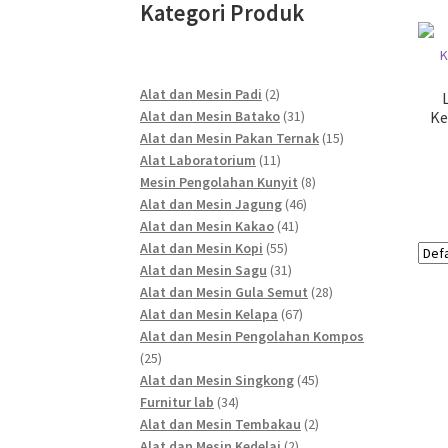
Kategori Produk
2
Alat dan Mesin Padi
2
products
31
Alat dan Mesin Batako
31
Ke
products
15
Alat dan Mesin Pakan Ternak
15
11
products
Alat Laboratorium
11
products
8
Mesin Pengolahan Kunyit
8
46
products
Alat dan Mesin Jagung
46
41
products
Alat dan Mesin Kakao
41
55
products
Alat dan Mesin Kopi
55
products
31
Alat dan Mesin Sagu
31
products
28
Alat dan Mesin Gula Semut
28
67
products
Alat dan Mesin Kelapa
67
products
Alat dan Mesin Pengolahan Kompos
25
25
products
45
Alat dan Mesin Singkong
45
34
products
Furnitur lab
34
products
2
Alat dan Mesin Tembakau
2
2
products
Alat dan Mesin Kedelai
2