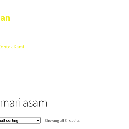
ian
Kontak Kami
 account
Sample Page
emari asam
Showing all 3 results