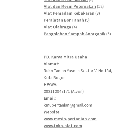
products
12
Alat dan Mesin Peternakan
12
3
products
Alat Pemadam Kebakaran
3
9
products
Peralatan Bor Tanah
9
4
products
Alat Olahraga
4
products
5
Pengolahan Sampah Anorganik
5
products
PD. Karya Mitra Usaha
Alamat:
Ruko Taman Yasmin Sektor VI No 134,
Kota Bogor
HP/WA:
082110947171 (Alven)
Email:
kmupertanian@gmail.com
Website:
www.mesin-pertanian.com
www.toko-alat.com