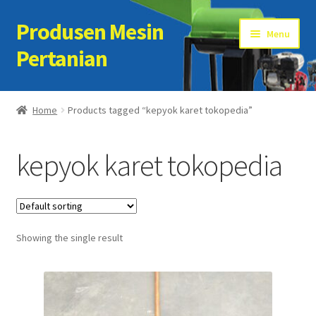
Produsen Mesin
Skip
Skip
Menu
to
to
Pertanian
navigation
content
Home
Home
Products tagged “kepyok karet tokopedia”
Artikel
kepyok karet tokopedia
Cart
Checkout
Showing the single result
Kontak Kami
My account
Sample Page