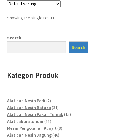
Showing the single result
Search
Search
Kategori Produk
2
Alat dan Mesin Padi
2
products
31
Alat dan Mesin Batako
31
products
15
Alat dan Mesin Pakan Ternak
15
11
products
Alat Laboratorium
11
products
8
Mesin Pengolahan Kunyit
8
46
products
Alat dan Mesin Jagung
46