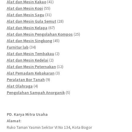
41
products
Alat dan Mesin Kakao
41
55
products
Alat dan Mesin Kopi
55
products
31
Alat dan Mesin Sagu
31
products
28
Alat dan Mesin Gula Semut
28
67
products
Alat dan Mesin Kelapa
67
products
25
Alat dan Mesin Pengolahan Kompos
25
45
products
Alat dan Mesin Singkong
45
34
products
Furnitur lab
34
products
2
Alat dan Mesin Tembakau
2
2
products
Alat dan Mesin Kedelai
2
products
12
Alat dan Mesin Peternakan
12
3
products
Alat Pemadam Kebakaran
3
9
products
Peralatan Bor Tanah
9
4
products
Alat Olahraga
4
products
5
Pengolahan Sampah Anorganik
5
products
PD. Karya Mitra Usaha
Alamat:
Ruko Taman Yasmin Sektor VI No 134, Kota Bogor