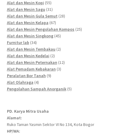
55
products
Alat dan Mesin Kopi
55
products
31
Alat dan Mesin Sagu
31
products
28
Alat dan Mesin Gula Semut
28
67
products
Alat dan Mesin Kelapa
67
products
25
Alat dan Mesin Pengolahan Kompos
25
45
products
Alat dan Mesin Singkong
45
34
products
Furnitur lab
34
products
2
Alat dan Mesin Tembakau
2
2
products
Alat dan Mesin Kedelai
2
products
12
Alat dan Mesin Peternakan
12
3
products
Alat Pemadam Kebakaran
3
9
products
Peralatan Bor Tanah
9
4
products
Alat Olahraga
4
products
5
Pengolahan Sampah Anorganik
5
products
PD. Karya Mitra Usaha
Alamat:
Ruko Taman Yasmin Sektor VI No 134, Kota Bogor
HP/WA: