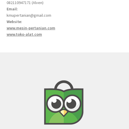
082110947171 (Alven)
Email:
kmupertanian@gmail.com
Website:
www.mesin-pertanian.com
www.toko-alat.com