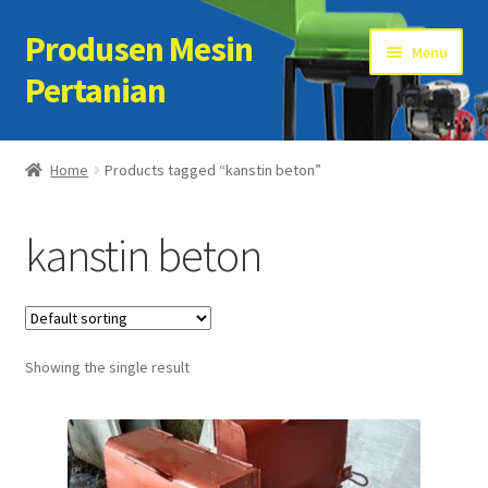
Produsen Mesin
Skip
Skip
Menu
to
to
Pertanian
navigation
content
Home
Home
Products tagged “kanstin beton”
Artikel
kanstin beton
Cart
Checkout
Showing the single result
Kontak Kami
My account
Sample Page