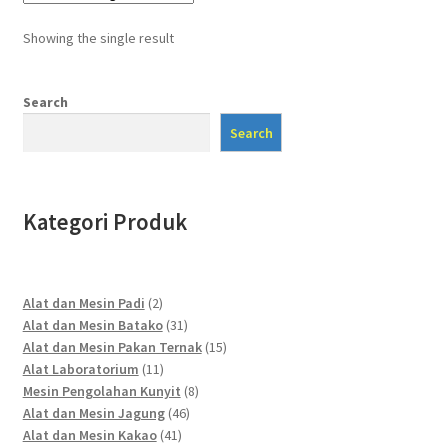
Showing the single result
Search
Search
Kategori Produk
2
Alat dan Mesin Padi
2
products
31
Alat dan Mesin Batako
31
products
15
Alat dan Mesin Pakan Ternak
15
11
products
Alat Laboratorium
11
products
8
Mesin Pengolahan Kunyit
8
46
products
Alat dan Mesin Jagung
46
41
products
Alat dan Mesin Kakao
41