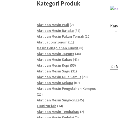
Kategori Produk
2
Alat dan Mesin Padi
2
Kand
products
31
Alat dan Mesin Batako
31
–
products
15
Alat dan Mesin Pakan Ternak
15
11
products
Alat Laboratorium
11
products
8
Mesin Pengolahan Kunyit
8
46
products
Alat dan Mesin Jagung
46
41
products
Alat dan Mesin Kakao
41
55
products
Alat dan Mesin Kopi
55
products
31
Alat dan Mesin Sagu
31
products
28
Alat dan Mesin Gula Semut
28
67
products
Alat dan Mesin Kelapa
67
products
Alat dan Mesin Pengolahan Kompos
25
25
products
45
Alat dan Mesin Singkong
45
34
products
Furnitur lab
34
products
2
Alat dan Mesin Tembakau
2
2
products
Alat dan Mesin Kedelai
2