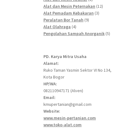
products
12
Alat dan Mesin Peternakan
12
3
products
Alat Pemadam Kebakaran
3
9
products
Peralatan Bor Tanah
9
4
products
Alat Olahraga
4
products
5
Pengolahan Sampah Anorganik
5
products
PD. Karya Mitra Usaha
Alamat:
Ruko Taman Yasmin Sektor VI No 134,
Kota Bogor
HP/WA:
082110947171 (Alven)
Email:
kmupertanian@gmail.com
Website:
www.mesin-pertanian.com
www.toko-alat.com