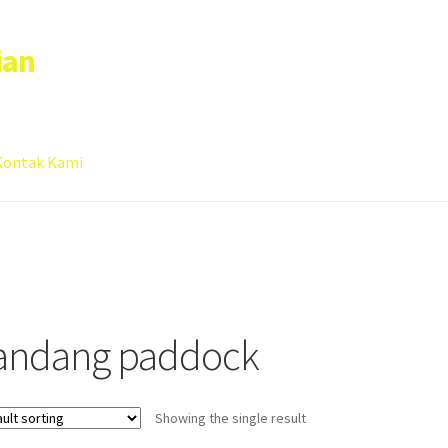
ian
Kontak Kami
 account
Sample Page
andang paddock
Showing the single result