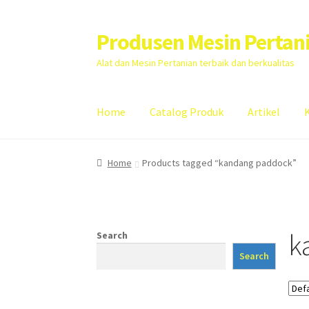
Produsen Mesin Pertan
Skip
Skip
to
to
Alat dan Mesin Pertanian terbaik dan berkualitas
navigation
content
Home
Catalog Produk
Artikel
Home
Artikel
Cart
Checkout
Kontak Kami
My
Home
Products tagged “kandang paddock”
k
Search
Search