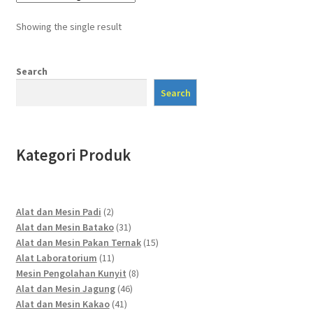
Showing the single result
Search
Search
Kategori Produk
2
Alat dan Mesin Padi
2
products
31
Alat dan Mesin Batako
31
products
15
Alat dan Mesin Pakan Ternak
15
11
products
Alat Laboratorium
11
products
8
Mesin Pengolahan Kunyit
8
46
products
Alat dan Mesin Jagung
46
41
products
Alat dan Mesin Kakao
41