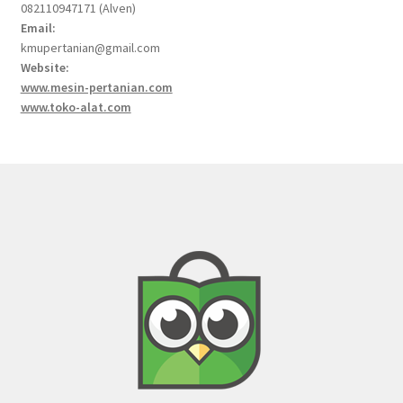
082110947171 (Alven)
Email:
kmupertanian@gmail.com
Website:
www.mesin-pertanian.com
www.toko-alat.com