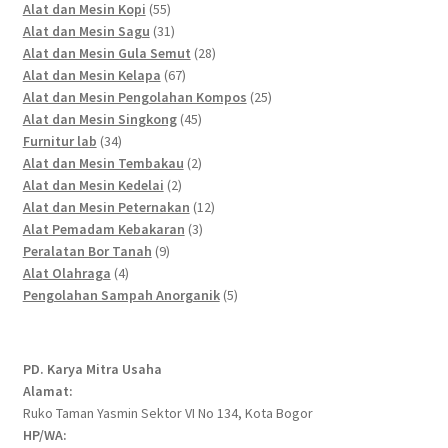
55
products
Alat dan Mesin Kopi
55
products
31
Alat dan Mesin Sagu
31
products
28
Alat dan Mesin Gula Semut
28
67
products
Alat dan Mesin Kelapa
67
products
25
Alat dan Mesin Pengolahan Kompos
25
45
products
Alat dan Mesin Singkong
45
34
products
Furnitur lab
34
products
2
Alat dan Mesin Tembakau
2
2
products
Alat dan Mesin Kedelai
2
products
12
Alat dan Mesin Peternakan
12
3
products
Alat Pemadam Kebakaran
3
9
products
Peralatan Bor Tanah
9
4
products
Alat Olahraga
4
products
5
Pengolahan Sampah Anorganik
5
products
PD. Karya Mitra Usaha
Alamat:
Ruko Taman Yasmin Sektor VI No 134, Kota Bogor
HP/WA: