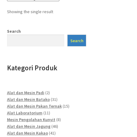
Showing the single result
Search
Search
Kategori Produk
2
Alat dan Mesin Padi
2
products
31
Alat dan Mesin Batako
31
products
15
Alat dan Mesin Pakan Ternak
15
11
products
Alat Laboratorium
11
products
8
Mesin Pengolahan Kunyit
8
46
products
Alat dan Mesin Jagung
46
41
products
Alat dan Mesin Kakao
41