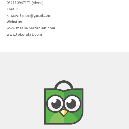
082110947171 (Alven)
Email:
kmupertanian@gmail.com
Website:
www.mesin-pertanian.com
www.toko-alat.com