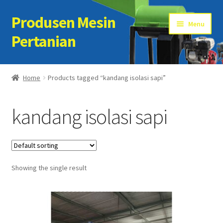
Produsen Mesin
Skip
Skip
Menu
to
to
Pertanian
navigation
content
Home
Home
Products tagged “kandang isolasi sapi”
Artikel
kandang isolasi sapi
Cart
Checkout
Showing the single result
Kontak Kami
My account
Sample Page