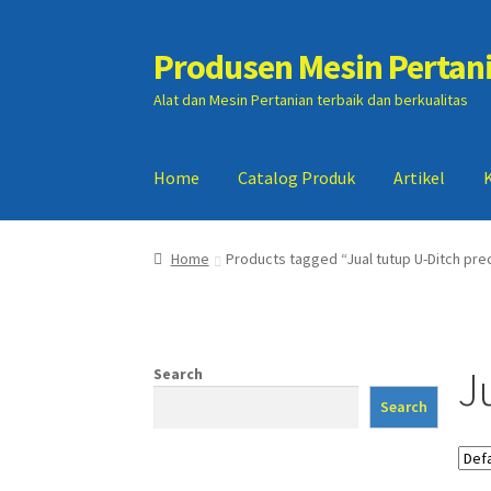
Produsen Mesin Pertan
Skip
Skip
to
to
Alat dan Mesin Pertanian terbaik dan berkualitas
navigation
content
Home
Catalog Produk
Artikel
Home
Artikel
Cart
Checkout
Kontak Kami
My
Home
Products tagged “Jual tutup U-Ditch pre
J
Search
Search