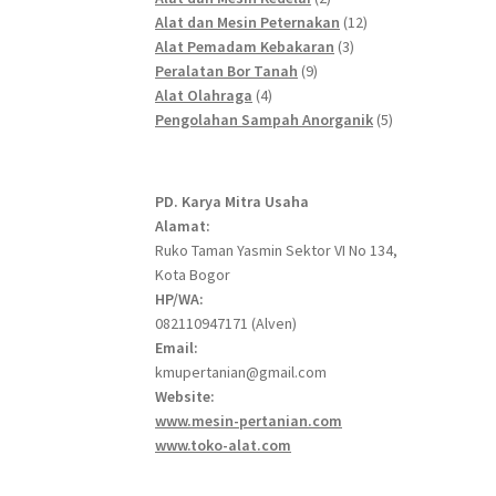
products
12
Alat dan Mesin Peternakan
12
3
products
Alat Pemadam Kebakaran
3
9
products
Peralatan Bor Tanah
9
4
products
Alat Olahraga
4
products
5
Pengolahan Sampah Anorganik
5
products
PD. Karya Mitra Usaha
Alamat:
Ruko Taman Yasmin Sektor VI No 134,
Kota Bogor
HP/WA:
082110947171 (Alven)
Email:
kmupertanian@gmail.com
Website:
www.mesin-pertanian.com
www.toko-alat.com