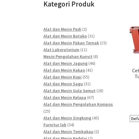
Kategori Produk
2
Alat dan Mesin Padi
2
products
31
Alat dan Mesin Batako
31
products
15
Alat dan Mesin Pakan Ternak
15
11
products
Alat Laboratorium
11
products
8
Mesin Pengolahan Kunyit
8
46
products
Alat dan Mesin Jagung
46
41
products
Alat dan Mesin Kakao
41
Cet
T
55
products
Alat dan Mesin Kopi
55
products
31
Alat dan Mesin Sagu
31
products
28
Alat dan Mesin Gula Semut
28
67
products
Alat dan Mesin Kelapa
67
products
Alat dan Mesin Pengolahan Kompos
25
25
products
45
Alat dan Mesin Singkong
45
34
products
Furnitur lab
34
products
2
Alat dan Mesin Tembakau
2
2
products
Alat dan Mesin Kedelai
2