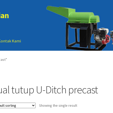
ian
Kontak Kami
 account
Sample Page
cast”
ual tutup U-Ditch precast
Showing the single result