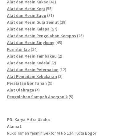
41
products
Alat dan Mesin Kakao
41
55
products
Alat dan Mesin Kopi
55
products
31
Alat dan Mesin Sagu
31
products
28
Alat dan Mesin Gula Semut
28
67
products
Alat dan Mesin Kelapa
67
products
25
Alat dan Mesin Pengolahan Kompos
25
45
products
Alat dan Mesin Singkong
45
34
products
Furnitur lab
34
products
2
Alat dan Mesin Tembakau
2
2
products
Alat dan Mesin Kedelai
2
products
12
Alat dan Mesin Peternakan
12
3
products
Alat Pemadam Kebakaran
3
9
products
Peralatan Bor Tanah
9
4
products
Alat Olahraga
4
products
5
Pengolahan Sampah Anorganik
5
products
PD. Karya Mitra Usaha
Alamat:
Ruko Taman Yasmin Sektor VI No 134, Kota Bogor