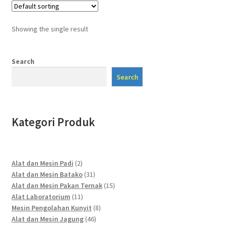
Showing the single result
Search
Search
Kategori Produk
2
Alat dan Mesin Padi
2
products
31
Alat dan Mesin Batako
31
products
15
Alat dan Mesin Pakan Ternak
15
11
products
Alat Laboratorium
11
products
8
Mesin Pengolahan Kunyit
8
46
products
Alat dan Mesin Jagung
46