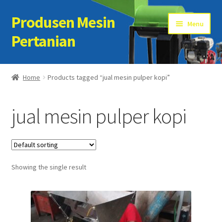
Produsen Mesin
Skip
Skip
Menu
to
to
Pertanian
navigation
content
Home
Home
Products tagged “jual mesin pulper kopi”
Artikel
jual mesin pulper kopi
Cart
Checkout
Showing the single result
Kontak Kami
My account
Sample Page