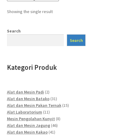
Showing the single result
Search
Search
Kategori Produk
2
Alat dan Mesin Padi
2
products
31
Alat dan Mesin Batako
31
products
15
Alat dan Mesin Pakan Ternak
15
11
products
Alat Laboratorium
11
products
8
Mesin Pengolahan Kunyit
8
46
products
Alat dan Mesin Jagung
46
41
products
Alat dan Mesin Kakao
41