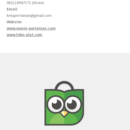
082110947171 (Alven)
Email:
kmupertanian@gmail.com
Website:
www.mesin-pertanian.com
www.toko-alat.com