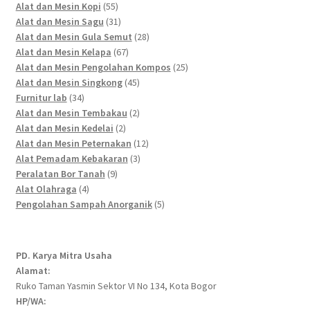
55
products
Alat dan Mesin Kopi
55
products
31
Alat dan Mesin Sagu
31
products
28
Alat dan Mesin Gula Semut
28
67
products
Alat dan Mesin Kelapa
67
products
25
Alat dan Mesin Pengolahan Kompos
25
45
products
Alat dan Mesin Singkong
45
34
products
Furnitur lab
34
products
2
Alat dan Mesin Tembakau
2
2
products
Alat dan Mesin Kedelai
2
products
12
Alat dan Mesin Peternakan
12
3
products
Alat Pemadam Kebakaran
3
9
products
Peralatan Bor Tanah
9
4
products
Alat Olahraga
4
products
5
Pengolahan Sampah Anorganik
5
products
PD. Karya Mitra Usaha
Alamat:
Ruko Taman Yasmin Sektor VI No 134, Kota Bogor
HP/WA: