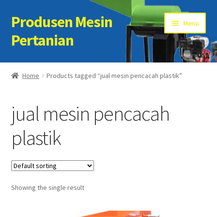
Produsen Mesin
Skip
Skip
Menu
to
to
Pertanian
navigation
content
Home
Home
Products tagged “jual mesin pencacah plastik”
Artikel
jual mesin pencacah
Cart
plastik
Checkout
Kontak Kami
Showing the single result
My account
Sample Page