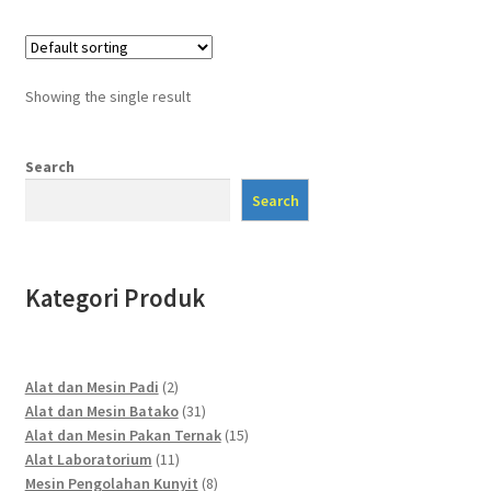
Showing the single result
Search
Search
Kategori Produk
2
Alat dan Mesin Padi
2
products
31
Alat dan Mesin Batako
31
products
15
Alat dan Mesin Pakan Ternak
15
11
products
Alat Laboratorium
11
products
8
Mesin Pengolahan Kunyit
8