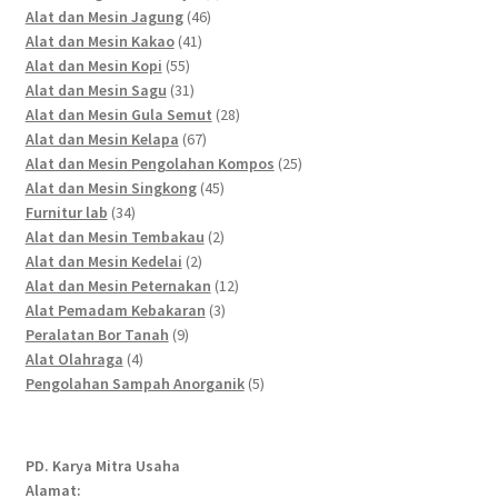
46
products
Alat dan Mesin Jagung
46
41
products
Alat dan Mesin Kakao
41
55
products
Alat dan Mesin Kopi
55
products
31
Alat dan Mesin Sagu
31
products
28
Alat dan Mesin Gula Semut
28
67
products
Alat dan Mesin Kelapa
67
products
25
Alat dan Mesin Pengolahan Kompos
25
45
products
Alat dan Mesin Singkong
45
34
products
Furnitur lab
34
products
2
Alat dan Mesin Tembakau
2
2
products
Alat dan Mesin Kedelai
2
products
12
Alat dan Mesin Peternakan
12
3
products
Alat Pemadam Kebakaran
3
9
products
Peralatan Bor Tanah
9
4
products
Alat Olahraga
4
products
5
Pengolahan Sampah Anorganik
5
products
PD. Karya Mitra Usaha
Alamat: