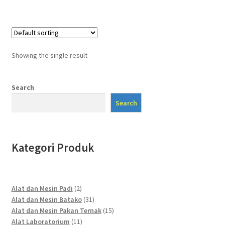
Showing the single result
Search
Search
Kategori Produk
2
Alat dan Mesin Padi
2
products
31
Alat dan Mesin Batako
31
products
15
Alat dan Mesin Pakan Ternak
15
11
products
Alat Laboratorium
11