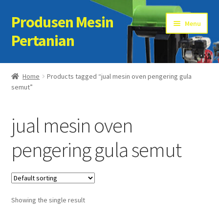
Produsen Mesin
Skip
Skip
Menu
to
to
Pertanian
navigation
content
Home
Home
Products tagged “jual mesin oven pengering gula
semut”
Artikel
Cart
jual mesin oven
Checkout
pengering gula semut
Kontak Kami
My account
Showing the single result
Sample Page