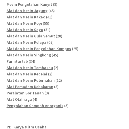
products
8
Mesin Pengolahan Kunyit
8
46
products
Alat dan Mesin Jagung
46
41
products
Alat dan Mesin Kakao
41
55
products
Alat dan Mesin Kopi
55
products
31
Alat dan Mesin Sagu
31
products
28
Alat dan Mesin Gula Semut
28
67
products
Alat dan Mesin Kelapa
67
products
25
Alat dan Mesin Pengolahan Kompos
25
45
products
Alat dan Mesin Singkong
45
34
products
Furnitur lab
34
products
2
Alat dan Mesin Tembakau
2
2
products
Alat dan Mesin Kedelai
2
products
12
Alat dan Mesin Peternakan
12
3
products
Alat Pemadam Kebakaran
3
9
products
Peralatan Bor Tanah
9
4
products
Alat Olahraga
4
products
5
Pengolahan Sampah Anorganik
5
products
PD. Karya Mitra Usaha