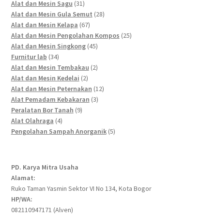
products
31
Alat dan Mesin Sagu
31
products
28
Alat dan Mesin Gula Semut
28
67
products
Alat dan Mesin Kelapa
67
products
25
Alat dan Mesin Pengolahan Kompos
25
45
products
Alat dan Mesin Singkong
45
34
products
Furnitur lab
34
products
2
Alat dan Mesin Tembakau
2
2
products
Alat dan Mesin Kedelai
2
products
12
Alat dan Mesin Peternakan
12
3
products
Alat Pemadam Kebakaran
3
9
products
Peralatan Bor Tanah
9
4
products
Alat Olahraga
4
products
5
Pengolahan Sampah Anorganik
5
products
PD. Karya Mitra Usaha
Alamat:
Ruko Taman Yasmin Sektor VI No 134, Kota Bogor
HP/WA:
082110947171 (Alven)