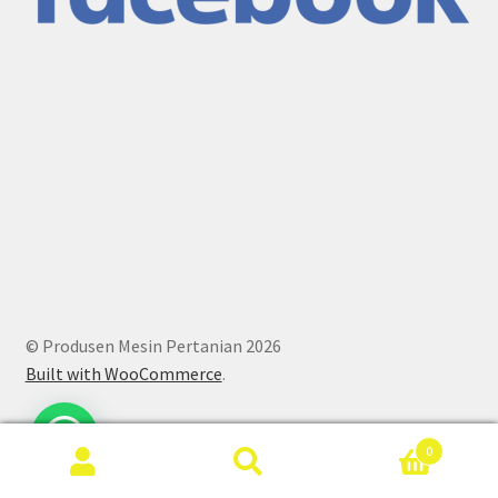
© Produsen Mesin Pertanian 2026
Built with WooCommerce
.
0
Search
Search