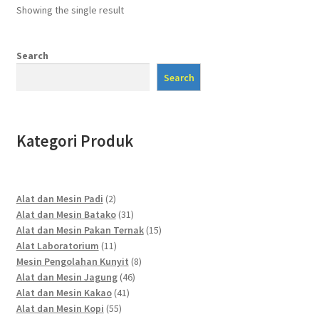
Showing the single result
Search
Search
Kategori Produk
2
Alat dan Mesin Padi
2
products
31
Alat dan Mesin Batako
31
products
15
Alat dan Mesin Pakan Ternak
15
11
products
Alat Laboratorium
11
products
8
Mesin Pengolahan Kunyit
8
46
products
Alat dan Mesin Jagung
46
41
products
Alat dan Mesin Kakao
41
55
products
Alat dan Mesin Kopi
55