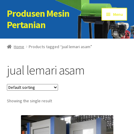
Produsen Mesin
Skip
Skip
Menu
to
to
Pertanian
navigation
content
Home
Home
Products tagged “jual lemari asam”
Artikel
jual lemari asam
Cart
Checkout
Showing the single result
Kontak Kami
My account
Sample Page