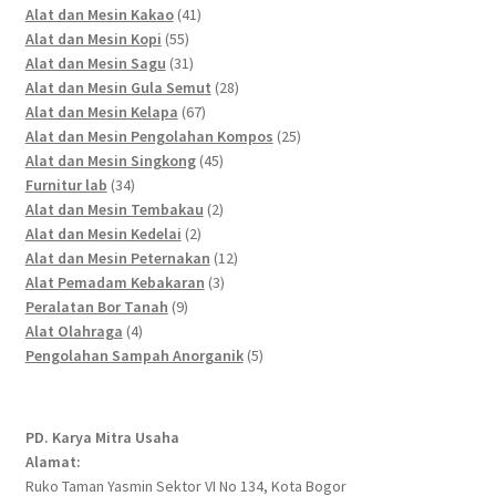
41
products
Alat dan Mesin Kakao
41
55
products
Alat dan Mesin Kopi
55
products
31
Alat dan Mesin Sagu
31
products
28
Alat dan Mesin Gula Semut
28
67
products
Alat dan Mesin Kelapa
67
products
25
Alat dan Mesin Pengolahan Kompos
25
45
products
Alat dan Mesin Singkong
45
34
products
Furnitur lab
34
products
2
Alat dan Mesin Tembakau
2
2
products
Alat dan Mesin Kedelai
2
products
12
Alat dan Mesin Peternakan
12
3
products
Alat Pemadam Kebakaran
3
9
products
Peralatan Bor Tanah
9
4
products
Alat Olahraga
4
products
5
Pengolahan Sampah Anorganik
5
products
PD. Karya Mitra Usaha
Alamat:
Ruko Taman Yasmin Sektor VI No 134, Kota Bogor