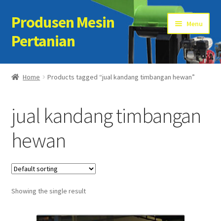
Produsen Mesin
Skip
Skip
Menu
to
to
Pertanian
navigation
content
Home
Home
Products tagged “jual kandang timbangan hewan”
Artikel
jual kandang timbangan
Cart
hewan
Checkout
Kontak Kami
Showing the single result
My account
Sample Page