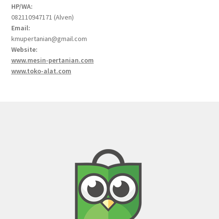
HP/WA:
082110947171 (Alven)
Email:
kmupertanian@gmail.com
Website:
www.mesin-pertanian.com
www.toko-alat.com