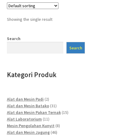
Showing the single result
Search
Search
Kategori Produk
2
Alat dan Mesin Padi
2
products
31
Alat dan Mesin Batako
31
products
15
Alat dan Mesin Pakan Ternak
15
11
products
Alat Laboratorium
11
products
8
Mesin Pengolahan Kunyit
8
46
products
Alat dan Mesin Jagung
46