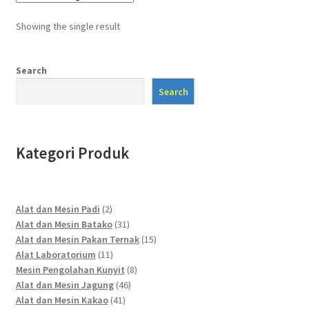
Showing the single result
Search
Search
Kategori Produk
2
Alat dan Mesin Padi
2
products
31
Alat dan Mesin Batako
31
products
15
Alat dan Mesin Pakan Ternak
15
11
products
Alat Laboratorium
11
products
8
Mesin Pengolahan Kunyit
8
46
products
Alat dan Mesin Jagung
46
41
products
Alat dan Mesin Kakao
41