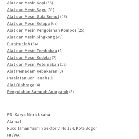
55
products
Alat dan Mesin Kopi
55
products
31
Alat dan Mesin Sagu
31
products
28
Alat dan Mesin Gula Semut
28
67
products
Alat dan Mesin Kelapa
67
products
25
Alat dan Mesin Pengolahan Kompos
25
45
products
Alat dan Mesin Singkong
45
34
products
Furnitur lab
34
products
2
Alat dan Mesin Tembakau
2
2
products
Alat dan Mesin Kedelai
2
products
12
Alat dan Mesin Peternakan
12
3
products
Alat Pemadam Kebakaran
3
9
products
Peralatan Bor Tanah
9
4
products
Alat Olahraga
4
products
5
Pengolahan Sampah Anorganik
5
products
PD. Karya Mitra Usaha
Alamat:
Ruko Taman Yasmin Sektor VI No 134, Kota Bogor
HP/WA: