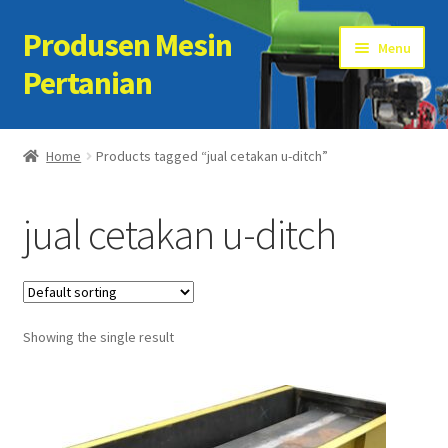
Produsen Mesin
Skip
Skip
Menu
to
to
Pertanian
navigation
content
Home
Home
Products tagged “jual cetakan u-ditch”
Artikel
jual cetakan u-ditch
Cart
Checkout
Showing the single result
Kontak Kami
My account
Sample Page