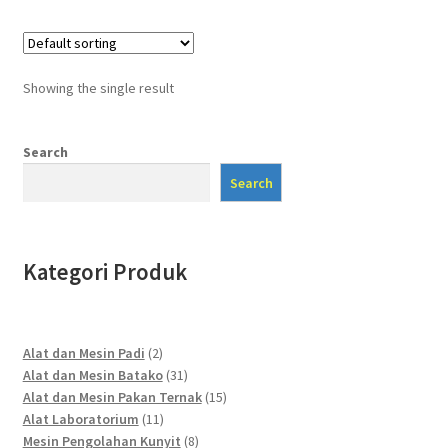
Showing the single result
Search
Search
Kategori Produk
2
Alat dan Mesin Padi
2
products
31
Alat dan Mesin Batako
31
products
15
Alat dan Mesin Pakan Ternak
15
11
products
Alat Laboratorium
11
products
8
Mesin Pengolahan Kunyit
8