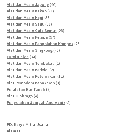
46
products
Alat dan Mesin Jagung
46
41
products
Alat dan Mesin Kakao
41
55
products
Alat dan Mesin Kopi
55
products
31
Alat dan Mesin Sagu
31
products
28
Alat dan Mesin Gula Semut
28
67
products
Alat dan Mesin Kelapa
67
products
25
Alat dan Mesin Pengolahan Kompos
25
45
products
Alat dan Mesin Singkong
45
34
products
Furnitur lab
34
products
2
Alat dan Mesin Tembakau
2
2
products
Alat dan Mesin Kedelai
2
products
12
Alat dan Mesin Peternakan
12
3
products
Alat Pemadam Kebakaran
3
9
products
Peralatan Bor Tanah
9
4
products
Alat Olahraga
4
products
5
Pengolahan Sampah Anorganik
5
products
PD. Karya Mitra Usaha
Alamat: