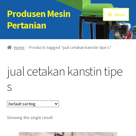
Produsen Mesin
Skip
Skip
Menu
to
to
Pertanian
navigation
content
Home
Home
Products tagged “jual cetakan kanstin tipe s”
Artikel
jual cetakan kanstin tipe
Cart
s
Checkout
Kontak Kami
Showing the single result
My account
Sample Page