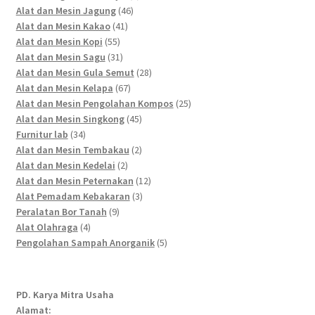
46
products
Alat dan Mesin Jagung
46
41
products
Alat dan Mesin Kakao
41
55
products
Alat dan Mesin Kopi
55
products
31
Alat dan Mesin Sagu
31
products
28
Alat dan Mesin Gula Semut
28
67
products
Alat dan Mesin Kelapa
67
products
25
Alat dan Mesin Pengolahan Kompos
25
45
products
Alat dan Mesin Singkong
45
34
products
Furnitur lab
34
products
2
Alat dan Mesin Tembakau
2
2
products
Alat dan Mesin Kedelai
2
products
12
Alat dan Mesin Peternakan
12
3
products
Alat Pemadam Kebakaran
3
9
products
Peralatan Bor Tanah
9
4
products
Alat Olahraga
4
products
5
Pengolahan Sampah Anorganik
5
products
PD. Karya Mitra Usaha
Alamat: