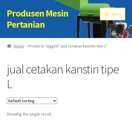
Produsen Mesin
Skip
Skip
Menu
to
to
Pertanian
navigation
content
Home
Home
Products tagged “jual cetakan kanstin tipe L”
Artikel
jual cetakan kanstin tipe
Cart
L
Checkout
Kontak Kami
Showing the single result
My account
Sample Page