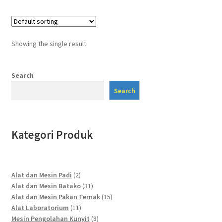
Showing the single result
Search
Search
Kategori Produk
2
Alat dan Mesin Padi
2
products
31
Alat dan Mesin Batako
31
products
15
Alat dan Mesin Pakan Ternak
15
11
products
Alat Laboratorium
11
products
8
Mesin Pengolahan Kunyit
8