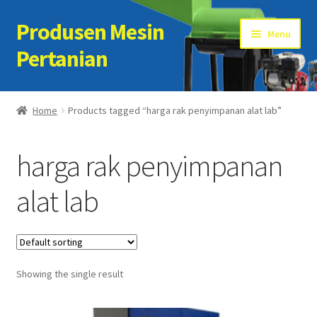
Produsen Mesin
Skip
Skip
Menu
to
to
Pertanian
navigation
content
Home
Home
Products tagged “harga rak penyimpanan alat lab”
Artikel
harga rak penyimpanan
Cart
alat lab
Checkout
Kontak Kami
Showing the single result
My account
Sample Page