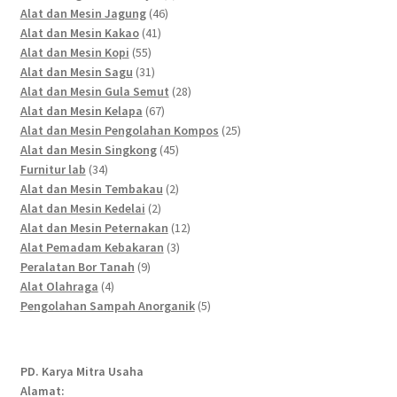
46
products
Alat dan Mesin Jagung
46
41
products
Alat dan Mesin Kakao
41
55
products
Alat dan Mesin Kopi
55
products
31
Alat dan Mesin Sagu
31
products
28
Alat dan Mesin Gula Semut
28
67
products
Alat dan Mesin Kelapa
67
products
25
Alat dan Mesin Pengolahan Kompos
25
45
products
Alat dan Mesin Singkong
45
34
products
Furnitur lab
34
products
2
Alat dan Mesin Tembakau
2
2
products
Alat dan Mesin Kedelai
2
products
12
Alat dan Mesin Peternakan
12
3
products
Alat Pemadam Kebakaran
3
9
products
Peralatan Bor Tanah
9
4
products
Alat Olahraga
4
products
5
Pengolahan Sampah Anorganik
5
products
PD. Karya Mitra Usaha
Alamat: