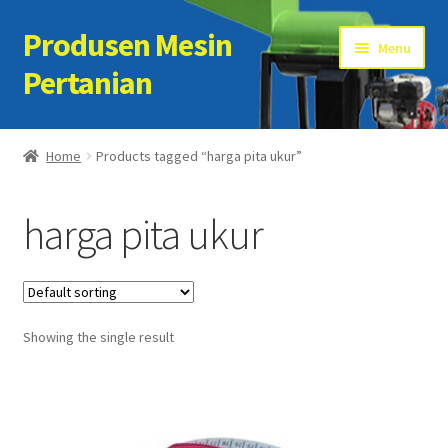
Produsen Mesin
Skip
Skip
Menu
to
to
Pertanian
navigation
content
Home
Home
Products tagged “harga pita ukur”
Artikel
harga pita ukur
Cart
Checkout
Showing the single result
Kontak Kami
My account
Sample Page