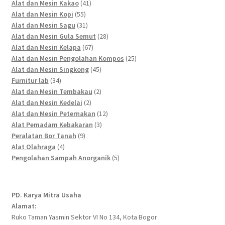
41
products
Alat dan Mesin Kakao
41
55
products
Alat dan Mesin Kopi
55
products
31
Alat dan Mesin Sagu
31
products
28
Alat dan Mesin Gula Semut
28
67
products
Alat dan Mesin Kelapa
67
products
25
Alat dan Mesin Pengolahan Kompos
25
45
products
Alat dan Mesin Singkong
45
34
products
Furnitur lab
34
products
2
Alat dan Mesin Tembakau
2
2
products
Alat dan Mesin Kedelai
2
products
12
Alat dan Mesin Peternakan
12
3
products
Alat Pemadam Kebakaran
3
9
products
Peralatan Bor Tanah
9
4
products
Alat Olahraga
4
products
5
Pengolahan Sampah Anorganik
5
products
PD. Karya Mitra Usaha
Alamat:
Ruko Taman Yasmin Sektor VI No 134, Kota Bogor