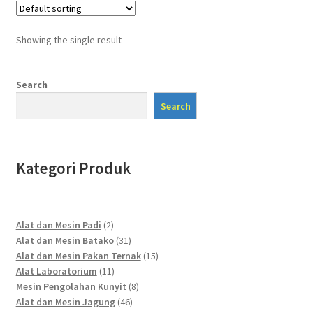
Showing the single result
Search
Search
Kategori Produk
2
Alat dan Mesin Padi
2
products
31
Alat dan Mesin Batako
31
products
15
Alat dan Mesin Pakan Ternak
15
11
products
Alat Laboratorium
11
products
8
Mesin Pengolahan Kunyit
8
46
products
Alat dan Mesin Jagung
46