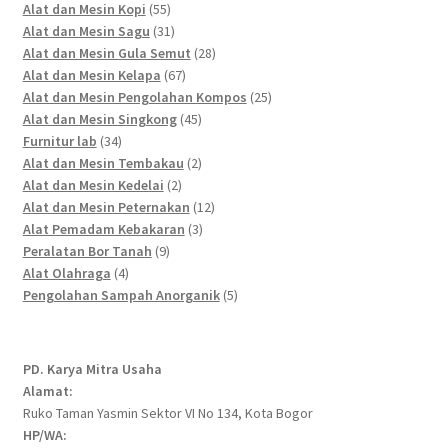
55
products
Alat dan Mesin Kopi
55
products
31
Alat dan Mesin Sagu
31
products
28
Alat dan Mesin Gula Semut
28
67
products
Alat dan Mesin Kelapa
67
products
25
Alat dan Mesin Pengolahan Kompos
25
45
products
Alat dan Mesin Singkong
45
34
products
Furnitur lab
34
products
2
Alat dan Mesin Tembakau
2
2
products
Alat dan Mesin Kedelai
2
products
12
Alat dan Mesin Peternakan
12
3
products
Alat Pemadam Kebakaran
3
9
products
Peralatan Bor Tanah
9
4
products
Alat Olahraga
4
products
5
Pengolahan Sampah Anorganik
5
products
PD. Karya Mitra Usaha
Alamat:
Ruko Taman Yasmin Sektor VI No 134, Kota Bogor
HP/WA: