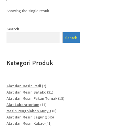
Showing the single result
Search
Search
Kategori Produk
2
Alat dan Mesin Padi
2
products
31
Alat dan Mesin Batako
31
products
15
Alat dan Mesin Pakan Ternak
15
11
products
Alat Laboratorium
11
products
8
Mesin Pengolahan Kunyit
8
46
products
Alat dan Mesin Jagung
46
41
products
Alat dan Mesin Kakao
41