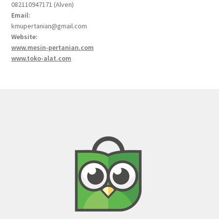
082110947171 (Alven)
Email:
kmupertanian@gmail.com
Website:
www.mesin-pertanian.com
www.toko-alat.com