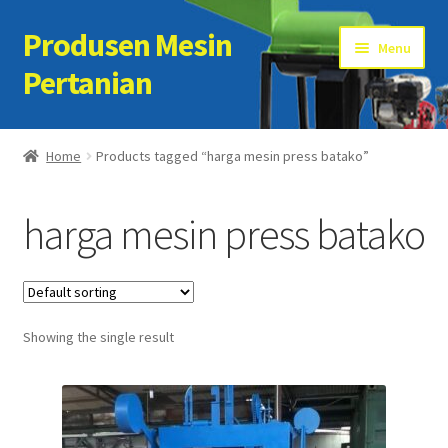
Produsen Mesin
Skip
Skip
Menu
to
to
Pertanian
navigation
content
Home
Home
Products tagged “harga mesin press batako”
Artikel
harga mesin press batako
Cart
Checkout
Showing the single result
Kontak Kami
My account
Sample Page