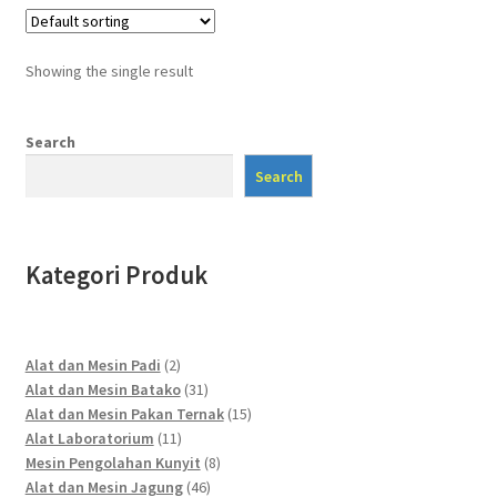
Showing the single result
Search
Search
Kategori Produk
2
Alat dan Mesin Padi
2
products
31
Alat dan Mesin Batako
31
products
15
Alat dan Mesin Pakan Ternak
15
11
products
Alat Laboratorium
11
products
8
Mesin Pengolahan Kunyit
8
46
products
Alat dan Mesin Jagung
46