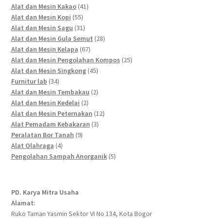
41
products
Alat dan Mesin Kakao
41
55
products
Alat dan Mesin Kopi
55
products
31
Alat dan Mesin Sagu
31
products
28
Alat dan Mesin Gula Semut
28
67
products
Alat dan Mesin Kelapa
67
products
25
Alat dan Mesin Pengolahan Kompos
25
45
products
Alat dan Mesin Singkong
45
34
products
Furnitur lab
34
products
2
Alat dan Mesin Tembakau
2
2
products
Alat dan Mesin Kedelai
2
products
12
Alat dan Mesin Peternakan
12
3
products
Alat Pemadam Kebakaran
3
9
products
Peralatan Bor Tanah
9
4
products
Alat Olahraga
4
products
5
Pengolahan Sampah Anorganik
5
products
PD. Karya Mitra Usaha
Alamat:
Ruko Taman Yasmin Sektor VI No 134, Kota Bogor