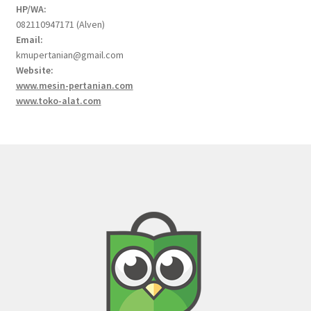
HP/WA:
082110947171 (Alven)
Email:
kmupertanian@gmail.com
Website:
www.mesin-pertanian.com
www.toko-alat.com