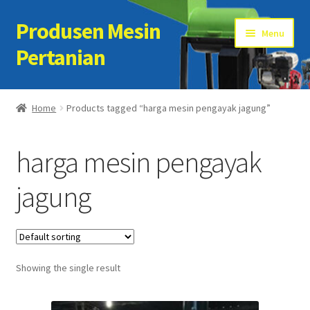
Produsen Mesin
Skip
Skip
Menu
to
to
Pertanian
navigation
content
Home
Home
Products tagged “harga mesin pengayak jagung”
Artikel
harga mesin pengayak
Cart
jagung
Checkout
Kontak Kami
Showing the single result
My account
Sample Page