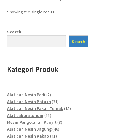
Showing the single result
Search
Search
Kategori Produk
2
Alat dan Mesin Padi
2
products
31
Alat dan Mesin Batako
31
products
15
Alat dan Mesin Pakan Ternak
15
11
products
Alat Laboratorium
11
products
8
Mesin Pengolahan Kunyit
8
46
products
Alat dan Mesin Jagung
46
41
products
Alat dan Mesin Kakao
41