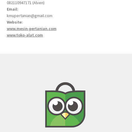
082110947171 (Alven)
Email:
kmupertanian@gmail.com
Website:
www.mesin-pertanian.com
www.toko-alat.com