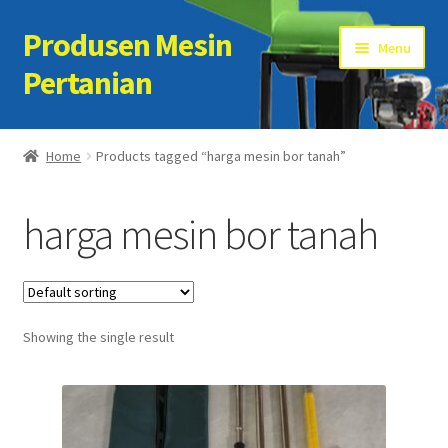
Produsen Mesin
Skip
Skip
Menu
to
to
Pertanian
navigation
content
Home
Home
Products tagged “harga mesin bor tanah”
Artikel
harga mesin bor tanah
Cart
Checkout
Showing the single result
Kontak Kami
My account
Sample Page