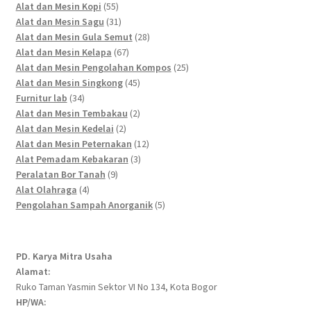
55
products
Alat dan Mesin Kopi
55
products
31
Alat dan Mesin Sagu
31
products
28
Alat dan Mesin Gula Semut
28
67
products
Alat dan Mesin Kelapa
67
products
25
Alat dan Mesin Pengolahan Kompos
25
45
products
Alat dan Mesin Singkong
45
34
products
Furnitur lab
34
products
2
Alat dan Mesin Tembakau
2
2
products
Alat dan Mesin Kedelai
2
products
12
Alat dan Mesin Peternakan
12
3
products
Alat Pemadam Kebakaran
3
9
products
Peralatan Bor Tanah
9
4
products
Alat Olahraga
4
products
5
Pengolahan Sampah Anorganik
5
products
PD. Karya Mitra Usaha
Alamat:
Ruko Taman Yasmin Sektor VI No 134, Kota Bogor
HP/WA: