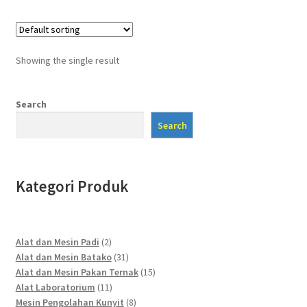
Showing the single result
Search
Search
Kategori Produk
2
Alat dan Mesin Padi
2
products
31
Alat dan Mesin Batako
31
products
15
Alat dan Mesin Pakan Ternak
15
11
products
Alat Laboratorium
11
products
8
Mesin Pengolahan Kunyit
8