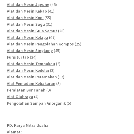
46
products
Alat dan Mesin Jagung
46
41
products
Alat dan Mesin Kakao
41
55
products
Alat dan Mesin Kopi
55
products
31
Alat dan Mesin Sagu
31
products
28
Alat dan Mesin Gula Semut
28
67
products
Alat dan Mesin Kelapa
67
products
25
Alat dan Mesin Pengolahan Kompos
25
45
products
Alat dan Mesin Singkong
45
34
products
Furnitur lab
34
products
2
Alat dan Mesin Tembakau
2
2
products
Alat dan Mesin Kedelai
2
products
12
Alat dan Mesin Peternakan
12
3
products
Alat Pemadam Kebakaran
3
9
products
Peralatan Bor Tanah
9
4
products
Alat Olahraga
4
products
5
Pengolahan Sampah Anorganik
5
products
PD. Karya Mitra Usaha
Alamat: