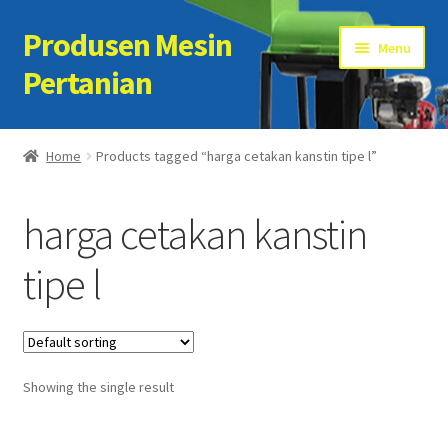
Produsen Mesin
Skip
Skip
Menu
to
to
Pertanian
navigation
content
Home
Home
Products tagged “harga cetakan kanstin tipe l”
Artikel
harga cetakan kanstin
Cart
tipe l
Checkout
Kontak Kami
Showing the single result
My account
Sample Page