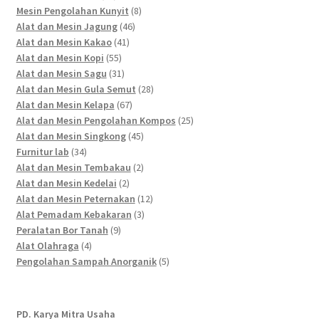
products
8
Mesin Pengolahan Kunyit
8
46
products
Alat dan Mesin Jagung
46
41
products
Alat dan Mesin Kakao
41
55
products
Alat dan Mesin Kopi
55
products
31
Alat dan Mesin Sagu
31
products
28
Alat dan Mesin Gula Semut
28
67
products
Alat dan Mesin Kelapa
67
products
25
Alat dan Mesin Pengolahan Kompos
25
45
products
Alat dan Mesin Singkong
45
34
products
Furnitur lab
34
products
2
Alat dan Mesin Tembakau
2
2
products
Alat dan Mesin Kedelai
2
products
12
Alat dan Mesin Peternakan
12
3
products
Alat Pemadam Kebakaran
3
9
products
Peralatan Bor Tanah
9
4
products
Alat Olahraga
4
products
5
Pengolahan Sampah Anorganik
5
products
PD. Karya Mitra Usaha