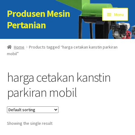
Produsen Mesin
Skip
Skip
Menu
to
to
Pertanian
navigation
content
Home
Home
Products tagged “harga cetakan kanstin parkiran
mobil”
Artikel
Cart
harga cetakan kanstin
Checkout
parkiran mobil
Kontak Kami
My account
Showing the single result
Sample Page