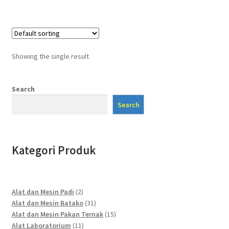
Showing the single result
Search
Search
Kategori Produk
2
Alat dan Mesin Padi
2
products
31
Alat dan Mesin Batako
31
products
15
Alat dan Mesin Pakan Ternak
15
11
products
Alat Laboratorium
11