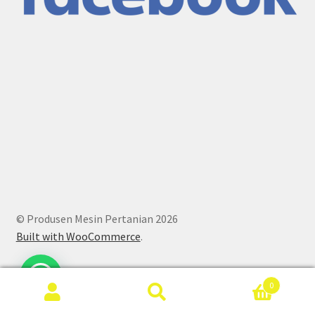
© Produsen Mesin Pertanian 2026
Built with WooCommerce
.
0
Search
Search