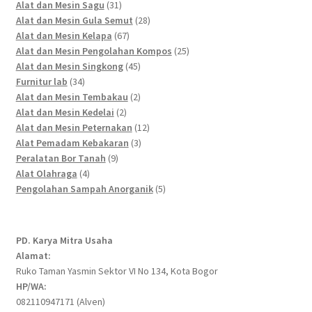
products
31
Alat dan Mesin Sagu
31
products
28
Alat dan Mesin Gula Semut
28
67
products
Alat dan Mesin Kelapa
67
products
25
Alat dan Mesin Pengolahan Kompos
25
45
products
Alat dan Mesin Singkong
45
34
products
Furnitur lab
34
products
2
Alat dan Mesin Tembakau
2
2
products
Alat dan Mesin Kedelai
2
products
12
Alat dan Mesin Peternakan
12
3
products
Alat Pemadam Kebakaran
3
9
products
Peralatan Bor Tanah
9
4
products
Alat Olahraga
4
products
5
Pengolahan Sampah Anorganik
5
products
PD. Karya Mitra Usaha
Alamat:
Ruko Taman Yasmin Sektor VI No 134, Kota Bogor
HP/WA:
082110947171 (Alven)