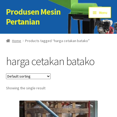
Produsen Mesin
Skip
Skip
Menu
to
to
Pertanian
navigation
content
Home
Home
Products tagged “harga cetakan batako”
Artikel
harga cetakan batako
Cart
Checkout
Showing the single result
Kontak Kami
My account
Sample Page