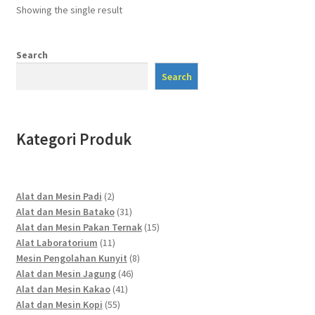
Showing the single result
Search
Search
Kategori Produk
2
Alat dan Mesin Padi
2
products
31
Alat dan Mesin Batako
31
products
15
Alat dan Mesin Pakan Ternak
15
11
products
Alat Laboratorium
11
products
8
Mesin Pengolahan Kunyit
8
46
products
Alat dan Mesin Jagung
46
41
products
Alat dan Mesin Kakao
41
55
products
Alat dan Mesin Kopi
55