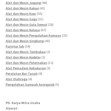
46
products
Alat dan Mesin Jagung
46
41
products
Alat dan Mesin Kakao
41
55
products
Alat dan Mesin Kopi
55
products
31
Alat dan Mesin Sagu
31
products
28
Alat dan Mesin Gula Semut
28
67
products
Alat dan Mesin Kelapa
67
products
25
Alat dan Mesin Pengolahan Kompos
25
45
products
Alat dan Mesin Singkong
45
34
products
Furnitur lab
34
products
2
Alat dan Mesin Tembakau
2
2
products
Alat dan Mesin Kedelai
2
products
12
Alat dan Mesin Peternakan
12
3
products
Alat Pemadam Kebakaran
3
9
products
Peralatan Bor Tanah
9
4
products
Alat Olahraga
4
products
5
Pengolahan Sampah Anorganik
5
products
PD. Karya Mitra Usaha
Alamat: