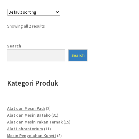
Showing all 2 results
Search
Search
Kategori Produk
2
Alat dan Mesin Padi
2
products
31
Alat dan Mesin Batako
31
products
15
Alat dan Mesin Pakan Ternak
15
11
products
Alat Laboratorium
11
products
8
Mesin Pengolahan Kunyit
8