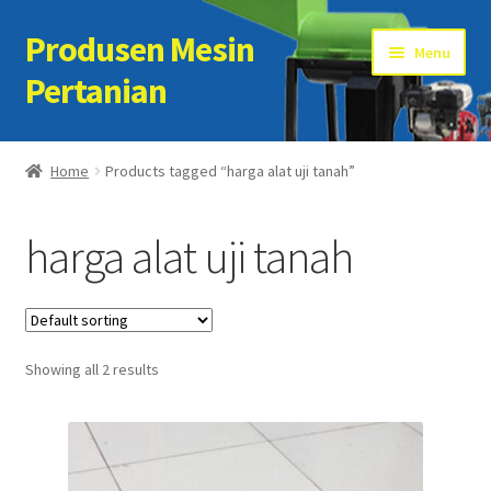
Produsen Mesin
Skip
Skip
Menu
to
to
Pertanian
navigation
content
Home
Home
Products tagged “harga alat uji tanah”
Artikel
harga alat uji tanah
Cart
Checkout
Showing all 2 results
Kontak Kami
My account
Sample Page