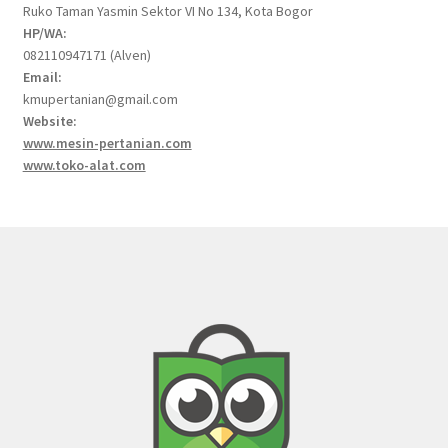
Ruko Taman Yasmin Sektor VI No 134, Kota Bogor
HP/WA:
082110947171 (Alven)
Email:
kmupertanian@gmail.com
Website:
www.mesin-pertanian.com
www.toko-alat.com