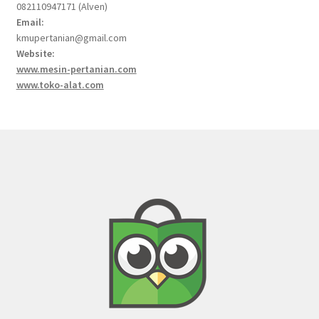
082110947171 (Alven)
Email:
kmupertanian@gmail.com
Website:
www.mesin-pertanian.com
www.toko-alat.com