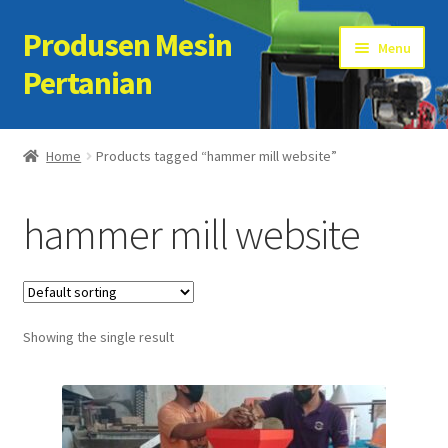
Produsen Mesin
Skip
Skip
Menu
to
to
Pertanian
navigation
content
Home
Home
Products tagged “hammer mill website”
Artikel
hammer mill website
Cart
Checkout
Showing the single result
Kontak Kami
My account
Sample Page