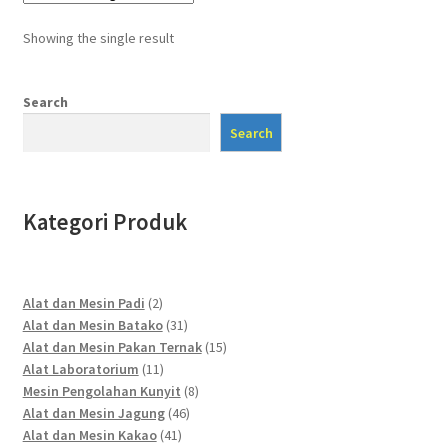
Showing the single result
Search
Search
Kategori Produk
2
Alat dan Mesin Padi
2
products
31
Alat dan Mesin Batako
31
products
15
Alat dan Mesin Pakan Ternak
15
11
products
Alat Laboratorium
11
products
8
Mesin Pengolahan Kunyit
8
46
products
Alat dan Mesin Jagung
46
41
products
Alat dan Mesin Kakao
41