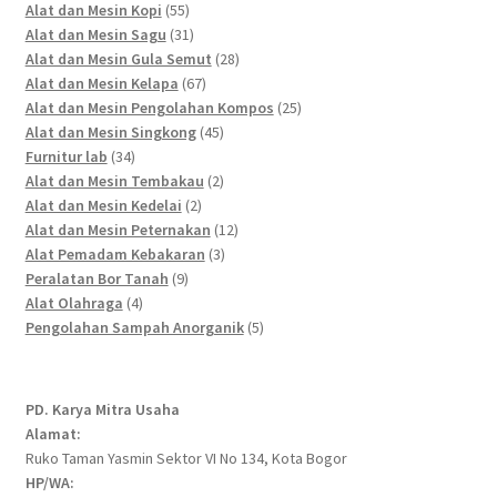
55
products
Alat dan Mesin Kopi
55
products
31
Alat dan Mesin Sagu
31
products
28
Alat dan Mesin Gula Semut
28
67
products
Alat dan Mesin Kelapa
67
products
25
Alat dan Mesin Pengolahan Kompos
25
45
products
Alat dan Mesin Singkong
45
34
products
Furnitur lab
34
products
2
Alat dan Mesin Tembakau
2
2
products
Alat dan Mesin Kedelai
2
products
12
Alat dan Mesin Peternakan
12
3
products
Alat Pemadam Kebakaran
3
9
products
Peralatan Bor Tanah
9
4
products
Alat Olahraga
4
products
5
Pengolahan Sampah Anorganik
5
products
PD. Karya Mitra Usaha
Alamat:
Ruko Taman Yasmin Sektor VI No 134, Kota Bogor
HP/WA: