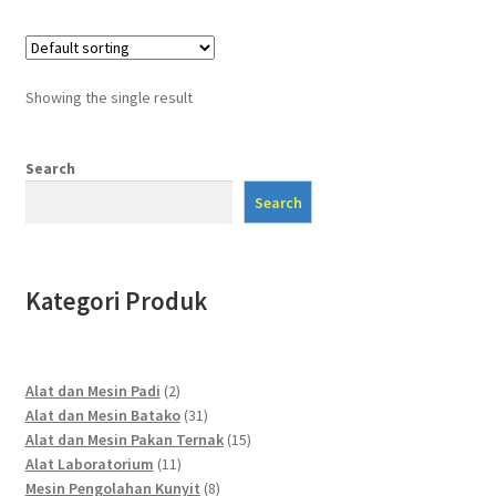
Showing the single result
Search
Search
Kategori Produk
2
Alat dan Mesin Padi
2
products
31
Alat dan Mesin Batako
31
products
15
Alat dan Mesin Pakan Ternak
15
11
products
Alat Laboratorium
11
products
8
Mesin Pengolahan Kunyit
8