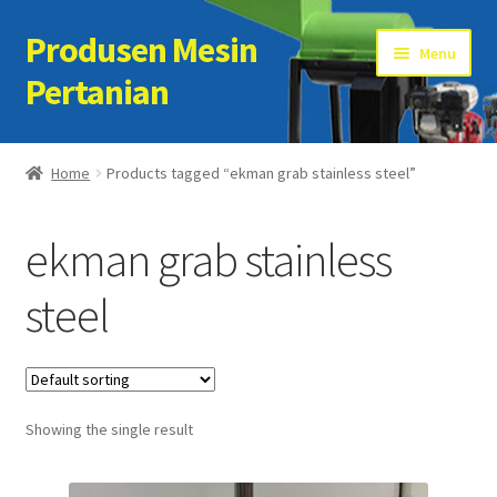
Produsen Mesin
Skip
Skip
Menu
to
to
Pertanian
navigation
content
Home
Home
Products tagged “ekman grab stainless steel”
Artikel
ekman grab stainless
Cart
steel
Checkout
Kontak Kami
Showing the single result
My account
Sample Page