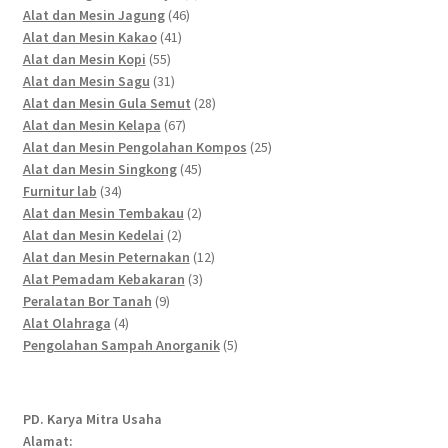
46
products
Alat dan Mesin Jagung
46
41
products
Alat dan Mesin Kakao
41
55
products
Alat dan Mesin Kopi
55
products
31
Alat dan Mesin Sagu
31
products
28
Alat dan Mesin Gula Semut
28
67
products
Alat dan Mesin Kelapa
67
products
25
Alat dan Mesin Pengolahan Kompos
25
45
products
Alat dan Mesin Singkong
45
34
products
Furnitur lab
34
products
2
Alat dan Mesin Tembakau
2
2
products
Alat dan Mesin Kedelai
2
products
12
Alat dan Mesin Peternakan
12
3
products
Alat Pemadam Kebakaran
3
9
products
Peralatan Bor Tanah
9
4
products
Alat Olahraga
4
products
5
Pengolahan Sampah Anorganik
5
products
PD. Karya Mitra Usaha
Alamat: