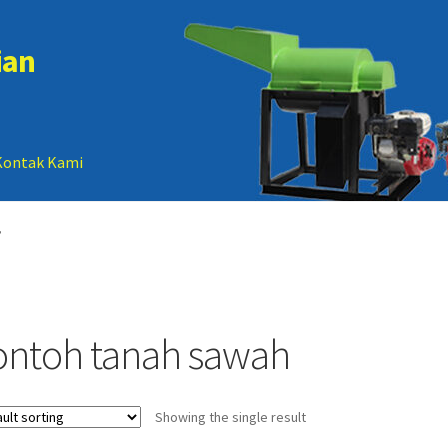
ian
Kontak Kami
 account
Sample Page
”
ontoh tanah sawah
Showing the single result