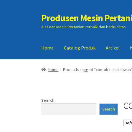
Produsen Mesin Pertan
Skip
Skip
to
to
Alat dan Mesin Pertanian terbaik dan berkualitas
navigation
content
Home
Catalog Produk
Artikel
Home
Artikel
Cart
Checkout
Kontak Kami
My
Home
Products tagged “contoh tanah sawah
c
Search
Search