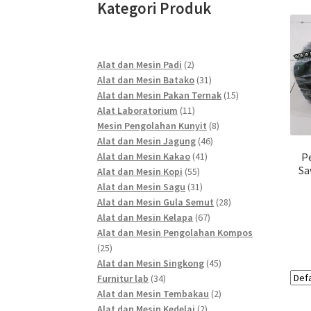
Kategori Produk
2
Alat dan Mesin Padi
2
products
31
Alat dan Mesin Batako
31
products
15
Alat dan Mesin Pakan Ternak
15
11
products
Alat Laboratorium
11
products
8
Mesin Pengolahan Kunyit
8
46
products
Alat dan Mesin Jagung
46
41
products
Alat dan Mesin Kakao
41
P
Sa
55
products
Alat dan Mesin Kopi
55
products
31
Alat dan Mesin Sagu
31
products
28
Alat dan Mesin Gula Semut
28
67
products
Alat dan Mesin Kelapa
67
products
Alat dan Mesin Pengolahan Kompos
25
25
products
45
Alat dan Mesin Singkong
45
34
products
Furnitur lab
34
products
2
Alat dan Mesin Tembakau
2
2
products
Alat dan Mesin Kedelai
2