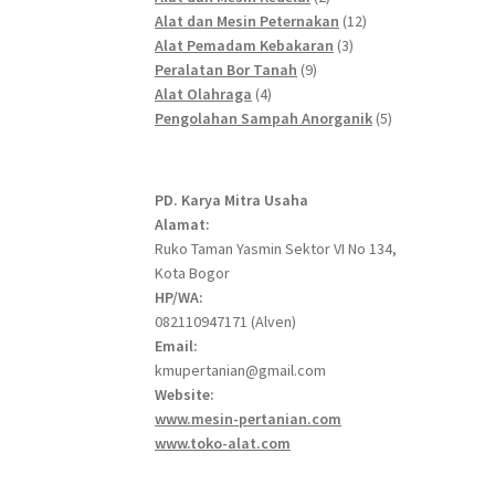
products
12
Alat dan Mesin Peternakan
12
3
products
Alat Pemadam Kebakaran
3
9
products
Peralatan Bor Tanah
9
4
products
Alat Olahraga
4
products
5
Pengolahan Sampah Anorganik
5
products
PD. Karya Mitra Usaha
Alamat:
Ruko Taman Yasmin Sektor VI No 134,
Kota Bogor
HP/WA:
082110947171 (Alven)
Email:
kmupertanian@gmail.com
Website:
www.mesin-pertanian.com
www.toko-alat.com