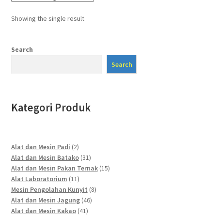
Showing the single result
Search
Search
Kategori Produk
2
Alat dan Mesin Padi
2
products
31
Alat dan Mesin Batako
31
products
15
Alat dan Mesin Pakan Ternak
15
11
products
Alat Laboratorium
11
products
8
Mesin Pengolahan Kunyit
8
46
products
Alat dan Mesin Jagung
46
41
products
Alat dan Mesin Kakao
41