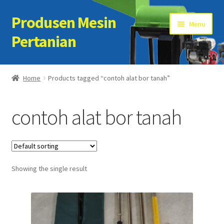
Produsen Mesin
Skip
Skip
Menu
to
to
Pertanian
navigation
content
Home
Home
Products tagged “contoh alat bor tanah”
Artikel
contoh alat bor tanah
Cart
Checkout
Showing the single result
Kontak Kami
My account
Sample Page