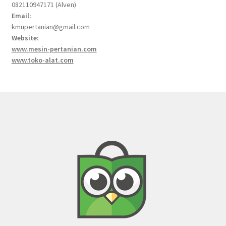
082110947171 (Alven)
Email:
kmupertanian@gmail.com
Website:
www.mesin-pertanian.com
www.toko-alat.com