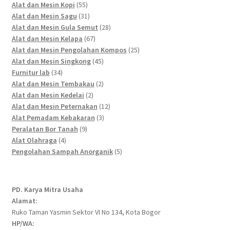
55
products
Alat dan Mesin Kopi
55
products
31
Alat dan Mesin Sagu
31
products
28
Alat dan Mesin Gula Semut
28
67
products
Alat dan Mesin Kelapa
67
products
25
Alat dan Mesin Pengolahan Kompos
25
45
products
Alat dan Mesin Singkong
45
34
products
Furnitur lab
34
products
2
Alat dan Mesin Tembakau
2
2
products
Alat dan Mesin Kedelai
2
products
12
Alat dan Mesin Peternakan
12
3
products
Alat Pemadam Kebakaran
3
9
products
Peralatan Bor Tanah
9
4
products
Alat Olahraga
4
products
5
Pengolahan Sampah Anorganik
5
products
PD. Karya Mitra Usaha
Alamat:
Ruko Taman Yasmin Sektor VI No 134, Kota Bogor
HP/WA: