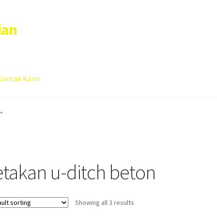
ian
Kontak Kami
 account
Sample Page
”
etakan u-ditch beton
Showing all 3 results