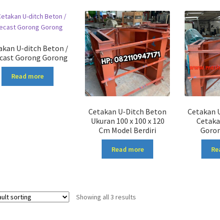
akan U-ditch Beton /
cast Gorong Gorong
Read more
Cetakan U-Ditch Beton
Cetakan 
Ukuran 100 x 100 x 120
Cetaka
Cm Model Berdiri
Goro
Read more
Re
Showing all 3 results