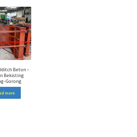
Uditch Beton –
n Bekisting
ng-Gorong
ad more