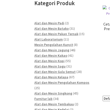
Kategori Produk
2
Alat dan Mesin Padi
2
Cet
products
31
Alat dan Mesin Batako
31
Pre
products
15
Alat dan Mesin Pakan Ternak
15
11
products
Alat Laboratorium
11
products
8
Mesin Pengolahan Kunyit
8
46
products
Alat dan Mesin Jagung
46
41
products
Alat dan Mesin Kakao
41
55
products
Alat dan Mesin Kopi
55
products
31
Alat dan Mesin Sagu
31
products
28
Alat dan Mesin Gula Semut
28
67
products
Alat dan Mesin Kelapa
67
products
Alat dan Mesin Pengolahan Kompos
25
25
products
45
Alat dan Mesin Singkong
45
34
products
Furnitur lab
34
products
2
Alat dan Mesin Tembakau
2
2
products
Alat dan Mesin Kedelai
2