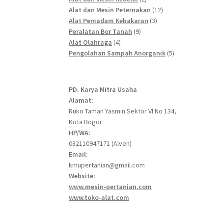
products
12
Alat dan Mesin Peternakan
12
3
products
Alat Pemadam Kebakaran
3
9
products
Peralatan Bor Tanah
9
4
products
Alat Olahraga
4
products
5
Pengolahan Sampah Anorganik
5
products
PD. Karya Mitra Usaha
Alamat:
Ruko Taman Yasmin Sektor VI No 134,
Kota Bogor
HP/WA:
082110947171 (Alven)
Email:
kmupertanian@gmail.com
Website:
www.mesin-pertanian.com
www.toko-alat.com