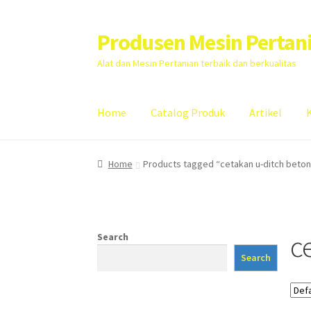
Produsen Mesin Pertan
Skip
Skip
to
to
Alat dan Mesin Pertanian terbaik dan berkualitas
navigation
content
Home
Catalog Produk
Artikel
Home
Artikel
Cart
Checkout
Kontak Kami
My
Home
Products tagged “cetakan u-ditch beton
c
Search
Search