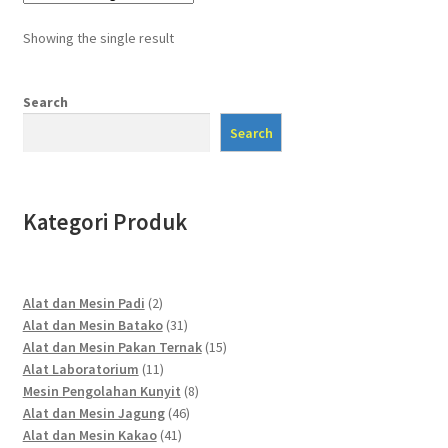
Showing the single result
Search
Search
Kategori Produk
2
Alat dan Mesin Padi
2
products
31
Alat dan Mesin Batako
31
products
15
Alat dan Mesin Pakan Ternak
15
11
products
Alat Laboratorium
11
products
8
Mesin Pengolahan Kunyit
8
46
products
Alat dan Mesin Jagung
46
41
products
Alat dan Mesin Kakao
41