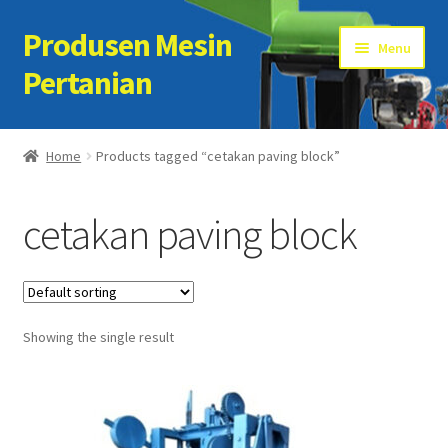
Produsen Mesin
Skip
Skip
Menu
to
to
Pertanian
navigation
content
Home
Home
Products tagged “cetakan paving block”
Artikel
cetakan paving block
Cart
Checkout
Showing the single result
Kontak Kami
My account
Sample Page