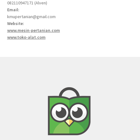
082110947171 (Alven)
Email:
kmupertanian@gmail.com
Website:
www.mesin-pertanian.com
www.toko-alat.com