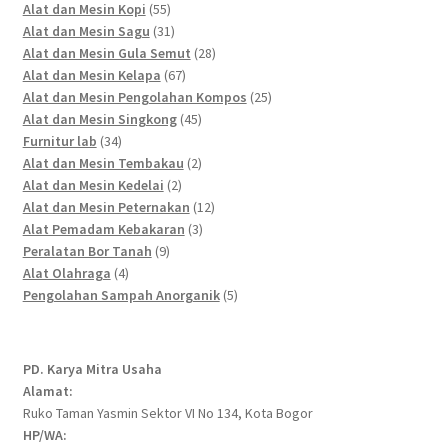
55
products
Alat dan Mesin Kopi
55
products
31
Alat dan Mesin Sagu
31
products
28
Alat dan Mesin Gula Semut
28
67
products
Alat dan Mesin Kelapa
67
products
25
Alat dan Mesin Pengolahan Kompos
25
45
products
Alat dan Mesin Singkong
45
34
products
Furnitur lab
34
products
2
Alat dan Mesin Tembakau
2
2
products
Alat dan Mesin Kedelai
2
products
12
Alat dan Mesin Peternakan
12
3
products
Alat Pemadam Kebakaran
3
9
products
Peralatan Bor Tanah
9
4
products
Alat Olahraga
4
products
5
Pengolahan Sampah Anorganik
5
products
PD. Karya Mitra Usaha
Alamat:
Ruko Taman Yasmin Sektor VI No 134, Kota Bogor
HP/WA: