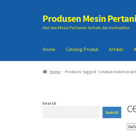
Produsen Mesin Pertan
Skip
Skip
to
to
Alat dan Mesin Pertanian terbaik dan berkualitas
navigation
content
Home
Catalog Produk
Artikel
Home
Artikel
Cart
Checkout
Kontak Kami
My
Home
Products tagged “cetakan kolom prakt
c
Search
Search