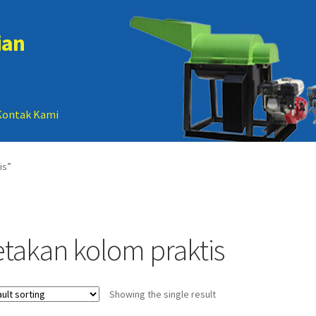
ian
Kontak Kami
 account
Sample Page
is”
etakan kolom praktis
Showing the single result