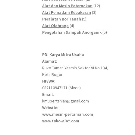
products
12
Alat dan Mesin Peternakan
12
3
products
Alat Pemadam Kebakaran
3
9
products
Peralatan Bor Tanah
9
4
products
Alat Olahraga
4
products
5
Pengolahan Sampah Anorganik
5
products
PD. Karya Mitra Usaha
Alamat:
Ruko Taman Yasmin Sektor VI No 134,
Kota Bogor
HP/WA:
082110947171 (Alven)
Email:
kmupertanian@gmail.com
Website:
www.mesin-pertanian.com
www.toko-alat.com