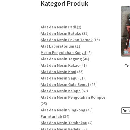
Kategori Produk
2
Alat dan Mesin Padi
2
products
31
Alat dan Mesin Batako
31
products
15
Alat dan Mesin Pakan Ternak
15
11
products
Alat Laboratorium
11
products
8
Mesin Pengolahan Kunyit
8
46
products
Alat dan Mesin Jagung
46
41
products
Alat dan Mesin Kakao
41
Ce
55
products
Alat dan Mesin Kopi
55
products
31
Alat dan Mesin Sagu
31
products
28
Alat dan Mesin Gula Semut
28
67
products
Alat dan Mesin Kelapa
67
products
Alat dan Mesin Pengolahan Kompos
25
25
products
45
Alat dan Mesin Singkong
45
34
products
Furnitur lab
34
products
2
Alat dan Mesin Tembakau
2
2
products
Alat dan Mesin Kedelai
2