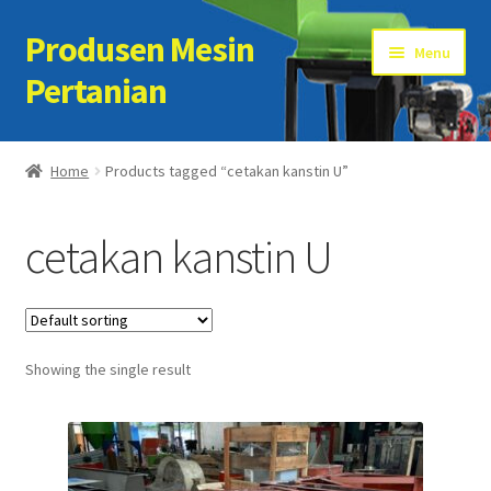
Produsen Mesin
Skip
Skip
Menu
to
to
Pertanian
navigation
content
Home
Home
Products tagged “cetakan kanstin U”
Artikel
cetakan kanstin U
Cart
Checkout
Showing the single result
Kontak Kami
My account
Sample Page