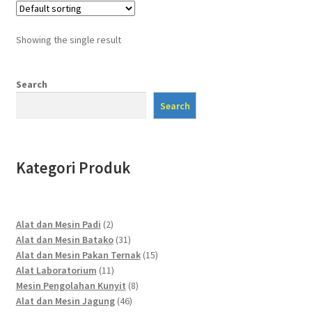
Showing the single result
Search
Search
Kategori Produk
2
Alat dan Mesin Padi
2
products
31
Alat dan Mesin Batako
31
products
15
Alat dan Mesin Pakan Ternak
15
11
products
Alat Laboratorium
11
products
8
Mesin Pengolahan Kunyit
8
46
products
Alat dan Mesin Jagung
46