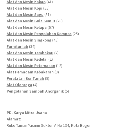
41
products
Alat dan Mesin Kakao
41
55
products
Alat dan Mesin Kopi
55
products
31
Alat dan Mesin Sagu
31
products
28
Alat dan Mesin Gula Semut
28
67
products
Alat dan Mesin Kelapa
67
products
25
Alat dan Mesin Pengolahan Kompos
25
45
products
Alat dan Mesin Singkong
45
34
products
Furnitur lab
34
products
2
Alat dan Mesin Tembakau
2
2
products
Alat dan Mesin Kedelai
2
products
12
Alat dan Mesin Peternakan
12
3
products
Alat Pemadam Kebakaran
3
9
products
Peralatan Bor Tanah
9
4
products
Alat Olahraga
4
products
5
Pengolahan Sampah Anorganik
5
products
PD. Karya Mitra Usaha
Alamat:
Ruko Taman Yasmin Sektor VI No 134, Kota Bogor